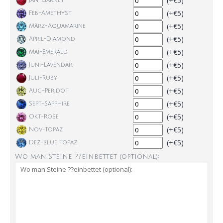
(+€5)
Jan-Garnet
(+€5)
Feb-Amethyst
(+€5)
März-Aquamarine
(+€5)
April-Diamond
(+€5)
Mai-Emerald
(+€5)
Juni-Lavendar
(+€5)
Juli-Ruby
(+€5)
Aug-Peridot
(+€5)
Sept-Sapphire
(+€5)
Okt-Rose
(+€5)
Nov-Topaz
(+€5)
Dez-Blue Topaz
Wo man Steine ??einbettet (optional):