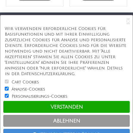
×
Kostenloser Versand
Wir verwenden erforderliche Cookies für
Basisfunktionen und mit Ihrer Einwilligung
Kostenlose Geschenkbox
zusätzliche Cookies für Analyse und personalisierte
Dienste. Erforderliche Cookies sind für die Website
Kostenlose Gravur
notwendig und nicht deaktivierbar. Mit "Alle
akzeptieren" stimmen Sie allen Cookies zu. Unter
Unbegrenzte Redesign
"Einstellungen" können Sie Ihre Präferenzen
anpassen oder "Nur erforderliche" wählen. Details
ÜBER UNS
in der Datenschutzerklärung.
Cart Cookies
Information
Analyse-Cookies
Personalisierungs-Cookies
Kundenservice
Verstanden
Einkaufen bei uns
Ablehnen
Copyright © Personalisierterekette.De, Alle Rechte vorbehalten.