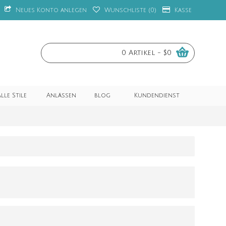
Neues Konto anlegen
Wunschliste (
0
)
Kasse
0 Artikel - $0
lle Stile
Anlässen
blog
Kundendienst