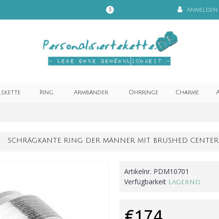
Anmelden
$
lskette
Ring
Armbänder
Ohrringe
Charme
A
SCHRÄGKANTE RING DER MÄNNER MIT BRUSHED CENTER
Artikelnr.
PDM10701
Verfügbarkeit
Lagernd
€174