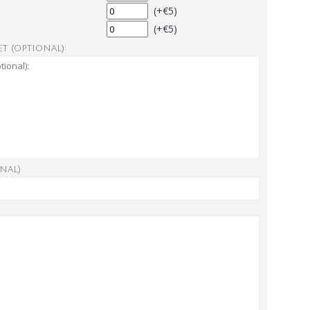
(+€5)
(+€5)
t (optional):
nal)