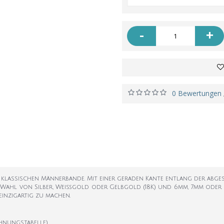
-
+
0 Bewertungen
 klassischen Männerbande. Mit einer geraden Kante entlang der abges
rer Wahl von Silber, Weißgold oder Gelbgold (18K) und 6mm, 7mm oder
einzigartig zu machen.
hnungstabelle)