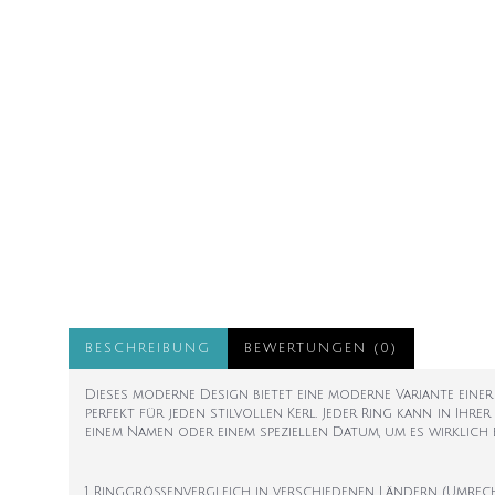
BESCHREIBUNG
BEWERTUNGEN (0)
Dieses moderne Design bietet eine moderne Variante einer
perfekt für jeden stilvollen Kerl. Jeder Ring kann in Ih
einem Namen oder einem speziellen Datum, um es wirklich 
1. Ringgrößenvergleich in verschiedenen Ländern (Umrec