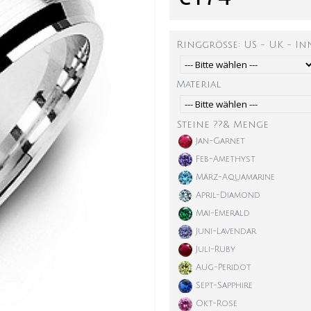
Ringgröße: US - UK - I
Material
Steine ??& Menge
Jan-Garnet
Feb-Amethyst
März-Aquamarine
April-Diamond
Mai-Emerald
Juni-Lavendar
Juli-Ruby
Aug-Peridot
Sept-Sapphire
Okt-Rose