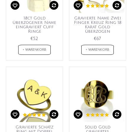
18ct Gold
Gravierte Name Zwei
überzogener Name
Finger Kreuz Ring 18
eingraviert Cuff
Karat Gold
Ringe
überzogen
€52
€67
+ WARENKORB
+ WARENKORB
Gravierte Schatz
Solid Gold
Ring mit Doppel
graviertes