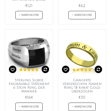
€121
€62
+ WARENKORB
+ WARENKORB
Sterling Silber
Gravierte
Engravable Statement
Versprechen Namen
6 Stein Ring der
Ring 18 Karat Gold
Männer
überzogen
€164
€50
+ WARENKORB
+ WARENKORB