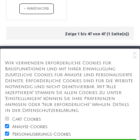
+ WARENKORB
Zeige 1 bis 47 von 47 (1 Seite(n))
×
Kostenloser Versand
Wir verwenden erforderliche Cookies für
Basisfunktionen und mit Ihrer Einwilligung
Kostenlose Geschenkbox
zusätzliche Cookies für Analyse und personalisierte
Dienste. Erforderliche Cookies sind für die Website
Kostenlose Gravur
notwendig und nicht deaktivierbar. Mit "Alle
akzeptieren" stimmen Sie allen Cookies zu. Unter
Unbegrenzte Redesign
"Einstellungen" können Sie Ihre Präferenzen
anpassen oder "Nur erforderliche" wählen. Details
ÜBER UNS
in der Datenschutzerklärung.
Cart Cookies
Information
Analyse-Cookies
Personalisierungs-Cookies
Kundenservice