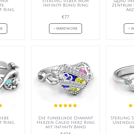
onia
Sterling Silber Mom
Quad Inf
te
Infinity Bond Ring
Zentrum 
t Ring
Akz
€77
RB
+ WARENKORB
+ 
iebe
Die funkelnde Diamant
Sterling S
t Ring
Herzen Caged Herz Ring
Unendlic
mit Infinity Band
A