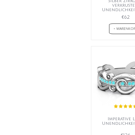
Silber Zirk
verkruste
Unendlichkei
€62
+ WARENKO
Imperative L
Unendlichkei