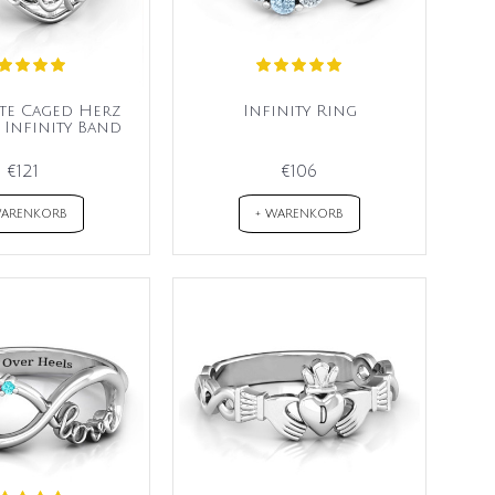
ite Caged Herz
Infinity Ring
 Infinity Band
€121
€106
WARENKORB
+ WARENKORB