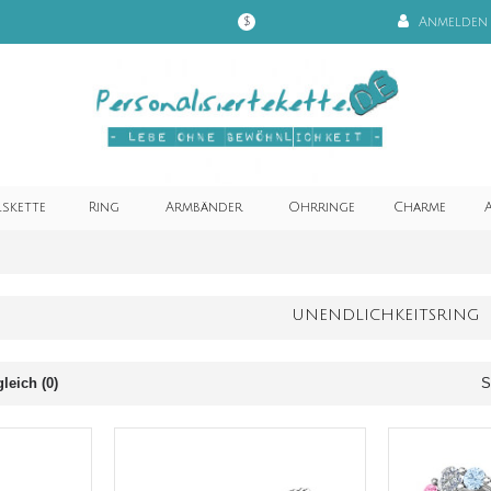
Anmelden
$
lskette
Ring
Armbänder
Ohrringe
Charme
A
UNENDLICHKEITSRING
leich (0)
S