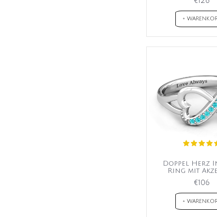
€126
+ WARENKO
Doppel Herz I
Ring mit Akz
€106
+ WARENKO