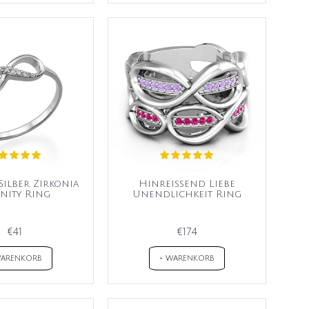
Silber Zirkonia
Hinreißend Liebe
inity Ring
Unendlichkeit Ring
€41
€174
WARENKORB
+ WARENKORB