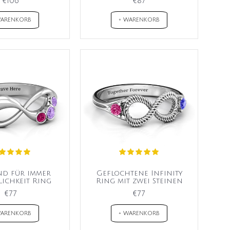
€106
€87
WARENKORB
+ WARENKORB
und für immer
Geflochtene Infinity
ichkeit Ring
Ring mit zwei Steinen
€77
€77
WARENKORB
+ WARENKORB