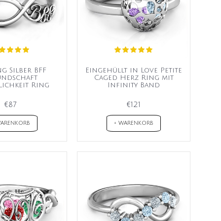
ng Silber BFF
Eingehüllt in Love Petite
undschaft
Caged Herz Ring mit
ichkeit Ring
Infinity Band
€87
€121
WARENKORB
+ WARENKORB