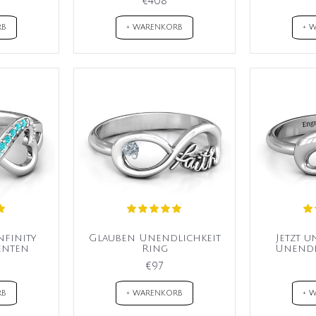
€408
RB
+ WARENKORB
+ 
nfinity
Glauben Unendlichkeit
Jetzt 
enten
Ring
Unendl
€97
RB
+ WARENKORB
+ 