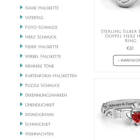
Name Halskette
Vatertag
Foto-Schmuck
Sterling Silber
Doppel Herz I
Herz Schmuck
Ring
Feder Halskette
€81
Wirbel Halskette
+ WARENKO
Mehrere Töne
Kartenform-Halsketten
Puzzle Schmuck
Erkennungsmarken
Unendlichkeit
Monogramm
Schmuckset
Weihnachten