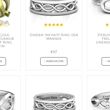
 Gold
Diadem Infinity Ring der
Sterli
 Gravur
Männer
Fre
t Ring
Unendl
ein
€97
RB
+ WARENKORB
+ 