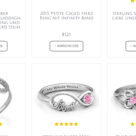
lber
2015 Petite Caged Herz
Sterling 
Claddagh
Ring mit Infinity Band
Liebe Une
Ring und
rt) Stein
€121
RB
+ WARENKORB
+ 