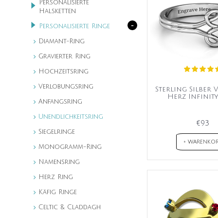
Personalisierte
Halsketten
-
Personalisierte Ringe
Diamant-Ring
Gravierter Ring
Hochzeitsring
Verlobungsring
Sterling Silber 
Herz Infinit
Anfangsring
Unendlichkeitsring
€93
Siegelringe
+ WARENKO
Monogramm-Ring
Namensring
Herz Ring
Käfig Ringe
Celtic & Claddagh