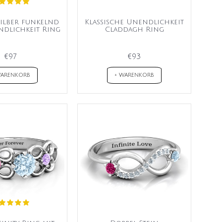
Silber funkelnd
Klassische Unendlichkeit
ndlichkeit Ring
Claddagh Ring
€97
€93
WARENKORB
+ WARENKORB