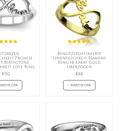
stomized
Benutzerdefinierte
hkeit Promise
Unendlichkeit Namens
it Birthstone
Ring 18 Karat Gold
keit Love Ring
überzogen
€110
€48
WARENKORB
+ WARENKORB