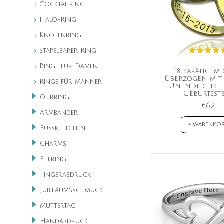
Cocktailring
Halo-Ring
Knotenring
Stapelbarer Ring
Ringe für Damen
18 karätigem
überzogen mit
Ringe für Männer
Unendlichkei
Geburtsst
Ohrringe
€62
Armbänder
+ WARENKO
Fußkettchen
Charms
Eheringe
Fingerabdruck
Jubiläumsschmuck
Muttertag
Handabdruck