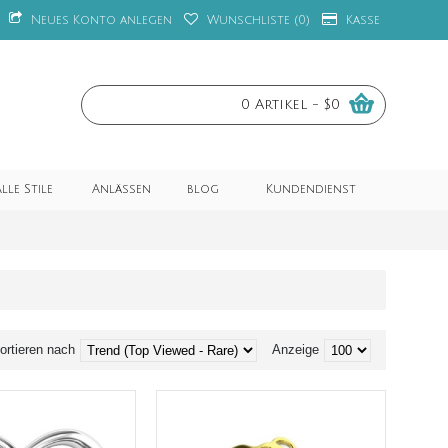
Neues Konto anlegen
Wunschliste (
0
)
Kasse
0 Artikel - $0
lle Stile
Anlässen
blog
Kundendienst
ortieren nach
Anzeige