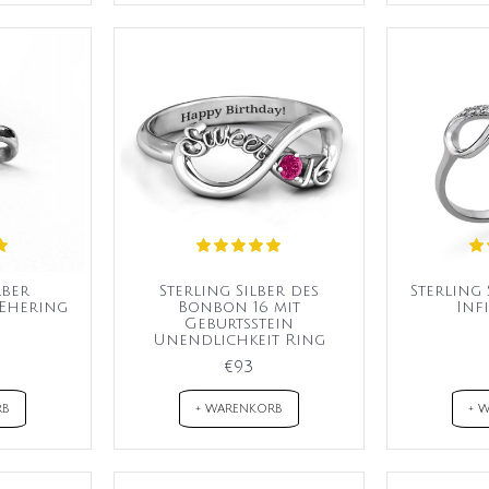
lber
Sterling Silber des
Sterling 
Ehering
Bonbon 16 mit
Inf
Geburtsstein
Unendlichkeit Ring
€93
RB
+ WARENKORB
+ 