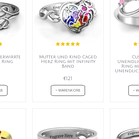
Verwirrte
Mutter und Kind Caged
Cu
y Ring
Herz Ring mit Infinity
Unendlic
Band
Ring m
Unendlich
€121
RB
+ WARENKORB
+ 