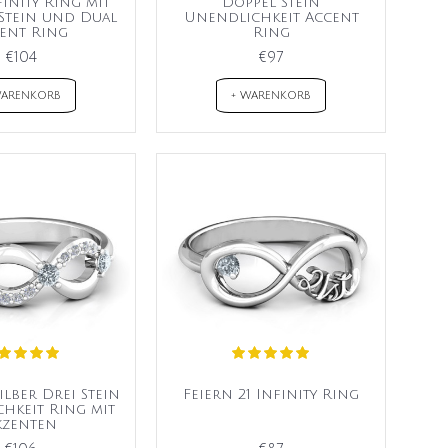
inity Ring mit
Doppel Stein
Stein und Dual
Unendlichkeit Accent
ent Ring
Ring
€104
€97
WARENKORB
+ WARENKORB
ilber Drei Stein
Feiern 21 Infinity Ring
hkeit Ring mit
kzenten