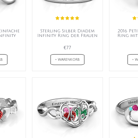
 Einfache
Sterling Silber Diadem
2016 Pet
nfinity
Infinity Ring der Frauen
Ring mit
€77
RB
+ WARENKORB
+ 