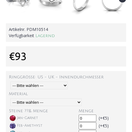
Artikelnr.
PDM10514
Verfügbarkeit
Lagernd
€93
Ringgröße: US - UK - Innendurchmesser
Material
Steine ??& Menge
Menge
(+€5)
Jan-Garnet
(+€5)
Feb-Amethyst