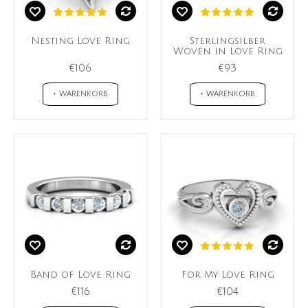
Nesting Love Ring
Sterlingsilber
Woven in Love Ring
€106
€93
+ WARENKORB
+ WARENKORB
Band of Love Ring
For My Love Ring
€116
€104