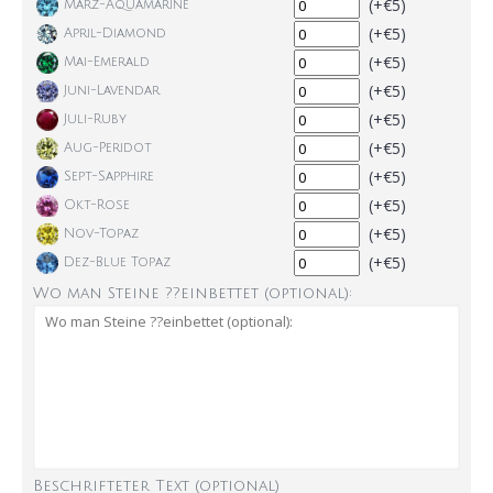
(+€5)
März-Aquamarine
(+€5)
April-Diamond
(+€5)
Mai-Emerald
(+€5)
Juni-Lavendar
(+€5)
Juli-Ruby
(+€5)
Aug-Peridot
(+€5)
Sept-Sapphire
(+€5)
Okt-Rose
(+€5)
Nov-Topaz
(+€5)
Dez-Blue Topaz
Wo man Steine ??einbettet (optional):
Beschrifteter Text (optional)