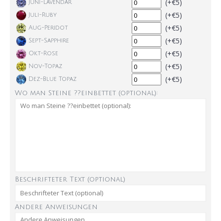
(+€5)
Juni-Lavendar
(+€5)
Juli-Ruby
(+€5)
Aug-Peridot
(+€5)
Sept-Sapphire
(+€5)
Okt-Rose
(+€5)
Nov-Topaz
(+€5)
Dez-Blue Topaz
Wo man Steine ??einbettet (optional):
Beschrifteter Text (optional)
Andere Anweisungen