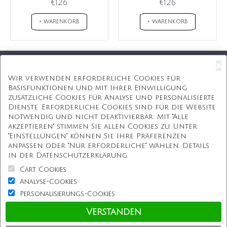
€126
€126
+ WARENKORB
+ WARENKORB
×
Kostenloser Versand
Wir verwenden erforderliche Cookies für
Basisfunktionen und mit Ihrer Einwilligung
Kostenlose Geschenkbox
zusätzliche Cookies für Analyse und personalisierte
Dienste. Erforderliche Cookies sind für die Website
Kostenlose Gravur
notwendig und nicht deaktivierbar. Mit "Alle
akzeptieren" stimmen Sie allen Cookies zu. Unter
Unbegrenzte Redesign
"Einstellungen" können Sie Ihre Präferenzen
anpassen oder "Nur erforderliche" wählen. Details
ÜBER UNS
in der Datenschutzerklärung.
Cart Cookies
Information
Analyse-Cookies
Personalisierungs-Cookies
Kundenservice
Verstanden
Einkaufen bei uns