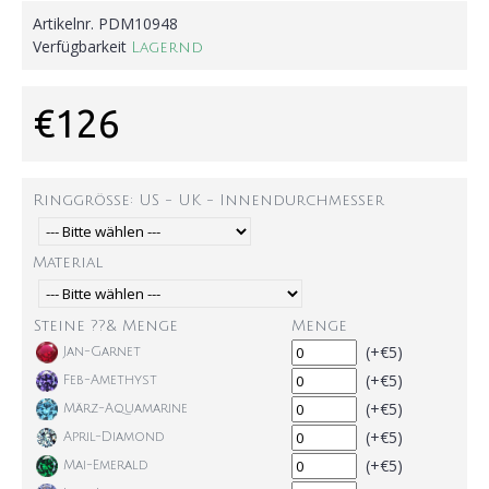
Artikelnr.
PDM10948
Verfügbarkeit
Lagernd
€126
Ringgröße: US - UK - Innendurchmesser
Material
Steine ??& Menge
Menge
(+€5)
Jan-Garnet
(+€5)
Feb-Amethyst
(+€5)
März-Aquamarine
(+€5)
April-Diamond
(+€5)
Mai-Emerald