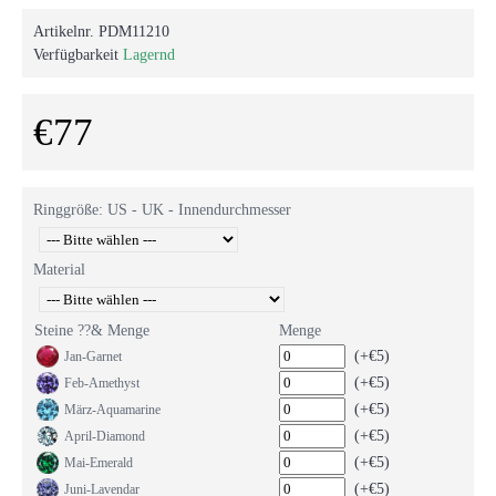
Artikelnr.
PDM11210
Verfügbarkeit
Lagernd
€77
Ringgröße: US - UK - Innendurchmesser
Material
Steine ??& Menge
Menge
(+€5)
Jan-Garnet
(+€5)
Feb-Amethyst
(+€5)
März-Aquamarine
(+€5)
April-Diamond
(+€5)
Mai-Emerald
(+€5)
Juni-Lavendar