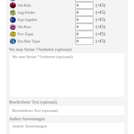
(+€5)
Juli-Ruby
(+€5)
Aug-Peridot
(+€5)
Sept-Sapphire
(+€5)
Okt-Rose
(+€5)
Nov-Topaz
(+€5)
Dez-Blue Topaz
Wo man Steine ??einbettet (optional):
Beschrifteter Text (optional)
Andere Anweisungen