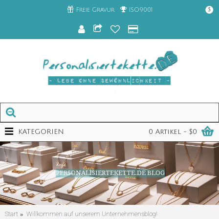
Freie Gravur
ISO9001
$
KATEGORIEN
0 Artikel - $0
PERSONALISIERTEKETTE.DE BLOG
Start
Willkommen auf unserem Unternehmensblog!