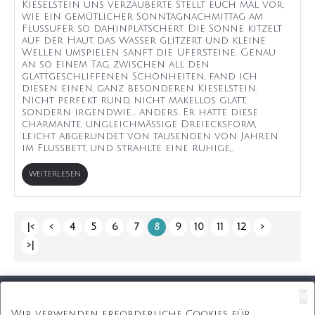
Kieselstein uns verzauberte Stellt euch mal vor,
wie ein gemütlicher Sonntagnachmittag am
Flussufer so dahinplätschert. Die Sonne kitzelt
auf der Haut, das Wasser glitzert und kleine
Wellen umspielen sanft die Ufersteine. Genau
an so einem Tag, zwischen all den
glattgeschliffenen Schönheiten, fand ich
diesen einen, ganz besonderen Kieselstein.
Nicht perfekt rund, nicht makellos glatt,
sondern irgendwie... anders. Er hatte diese
charmante, ungleichmäßige Dreiecksform,
leicht abgerundet von tausenden von Jahren
im Flussbett, und strahlte eine ruhige,...
WEITERLESEN
|<
<
4
5
6
7
8
9
10
11
12
>
>|
×
Kostenloser Versand
Wir verwenden erforderliche Cookies für