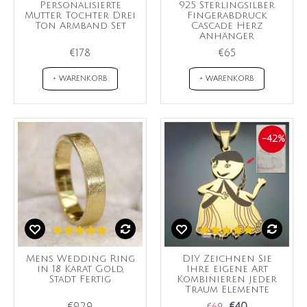
Personalisierte
925 Sterlingsilber
Mutter Tochter Drei
Fingerabdruck
Ton Armband Set
Cascade Herz
Anhänger
€178
€65
+ WARENKORB
+ WARENKORB
-42%
Mens Wedding Ring
DIY Zeichnen Sie
in 18 Karat Gold,
Ihre eigene Art
Stadt Fertig
Kombinieren jeder
Traum Elemente
€929
€40