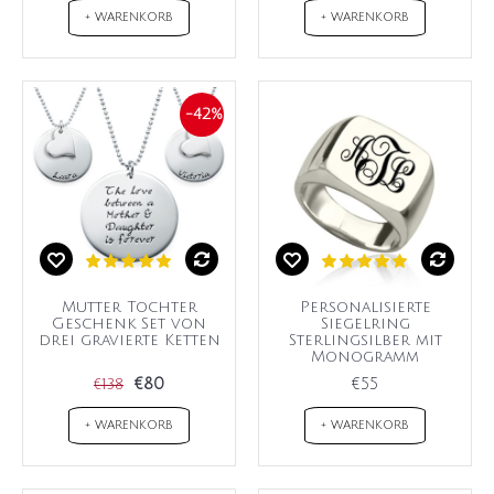
+ WARENKORB
+ WARENKORB
-42%
Mutter Tochter
Personalisierte
Geschenk Set von
Siegelring
drei gravierte Ketten
Sterlingsilber mit
Monogramm
€80
€55
€138
+ WARENKORB
+ WARENKORB