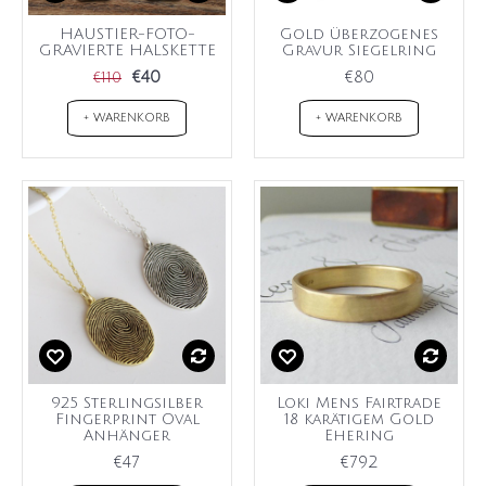
HAUSTIER-FOTO-
Gold überzogenes
GRAVIERTE HALSKETTE
Gravur Siegelring
€40
€80
€110
+ WARENKORB
+ WARENKORB
925 Sterlingsilber
Loki Mens Fairtrade
Fingerprint Oval
18 karätigem Gold
Anhänger
Ehering
€47
€792