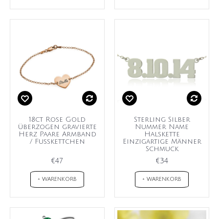
18ct Rose Gold
Sterling Silber
überzogen gravierte
Nummer Name
Herz Paare Armband
Halskette
/ Fußkettchen
Einzigartige Männer
Schmuck
€47
€34
+ WARENKORB
+ WARENKORB