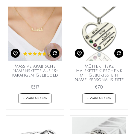
Massive arabische
Mütter Herz
Namenskette aus 18-
Halskette Geschenk
karätigem Gelbgold
mit Geburtsstein
Name Personalisierte
€517
€70
+ WARENKORB
+ WARENKORB