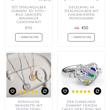
925 Sterlingsilber
Siegelring in
Diamant 3D Foto /
Sterlingsilber mit
Bild gravierte
eingraviertem
Anhänger
Monogramm
Gewohnheit
€110
€50
€81
+ WARENKORB
+ WARENKORB
Königliche
Der funkelnde
Münzkette mit
Diamant Herzen
Queen-Head-
Caged Herz Ring mit