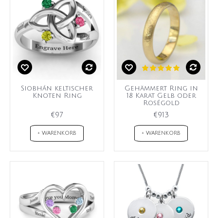
Siobhán keltischer
Gehämmert Ring in
Knoten Ring
18 Karat Gelb oder
Roségold
€97
€913
+ WARENKORB
+ WARENKORB