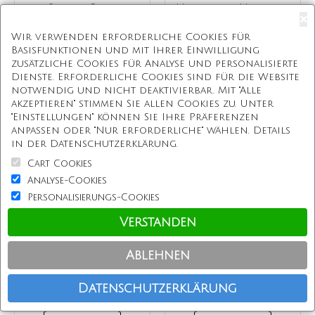
Skyline Ring
Handprint Halskette
×
für Kinder
€214
€55
Wir verwenden erforderliche Cookies für
Basisfunktionen und mit Ihrer Einwilligung
+ WARENKORB
+ WARENKORB
zusätzliche Cookies für Analyse und personalisierte
Dienste. Erforderliche Cookies sind für die Website
notwendig und nicht deaktivierbar. Mit "Alle
akzeptieren" stimmen Sie allen Cookies zu. Unter
"Einstellungen" können Sie Ihre Präferenzen
-63%
anpassen oder "Nur erforderliche" wählen. Details
in der Datenschutzerklärung.
Cart Cookies
Analyse-Cookies
Personalisierungs-Cookies
Verstanden
Personalisierte
Sterling Silber
Ablehnen
Mutter Disc Einzel
arabischer Name
Halskette Two Tone
Armband /
Gold, Silber,
Fußkettchen
Datenschutzerklärung
€62
€20
€54