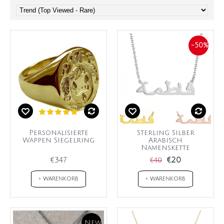
-50%
Personalisierte
Sterling Silber
Wappen Siegelring
Arabisch
Namenskette
€347
€20
€40
+ WARENKORB
+ WARENKORB
New