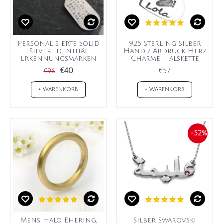
Personalisierte Solid
925 Sterling Silber
Silver Identität
Hand / Abdruck Herz
Erkennungsmarken
Charme Halskette
€40
€57
€96
+ WARENKORB
+ WARENKORB
-52%
Mens Halo Ehering,
Silber Swarovski