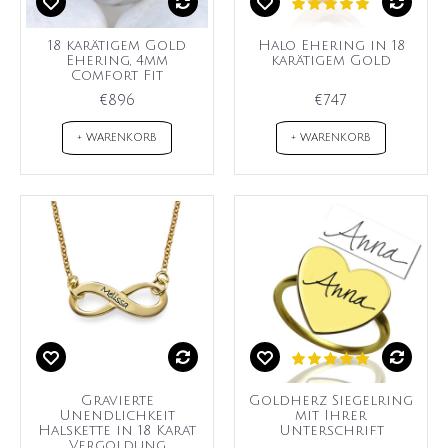
18 karätigem Gold
Halo Ehering in 18
Ehering, 4mm
karätigem Gold
Comfort Fit
€896
€747
+ WARENKORB
+ WARENKORB
Gravierte
Goldherz Siegelring
Unendlichkeit
mit Ihrer
Halskette in 18 Karat
Unterschrift
Vergoldung