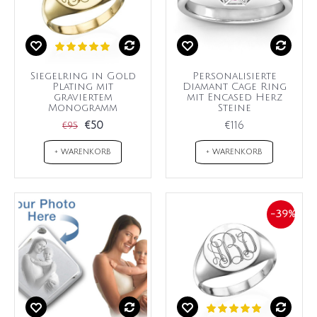
Siegelring in Gold
Personalisierte
Plating mit
Diamant Cage Ring
graviertem
mit Encased Herz
Monogramm
Steine
€50
€116
€95
+ WARENKORB
+ WARENKORB
-39%