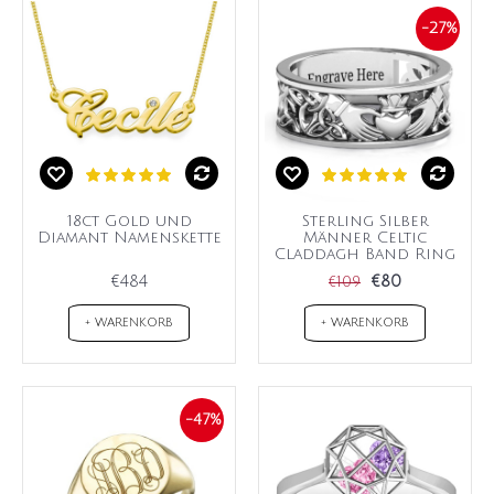
-27%
18ct Gold und
Sterling Silber
Diamant Namenskette
Männer Celtic
Claddagh Band Ring
€484
€80
€109
+ WARENKORB
+ WARENKORB
-47%