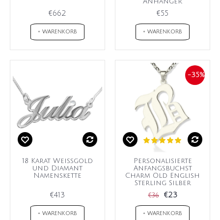
Anhänger
€662
€55
+ WARENKORB
+ WARENKORB
-35%
18 Karat Weißgold
Personalisierte
und Diamant
Anfangsbuchst
Namenskette
Charm Old English
Sterling Silber
€413
€23
€36
+ WARENKORB
+ WARENKORB