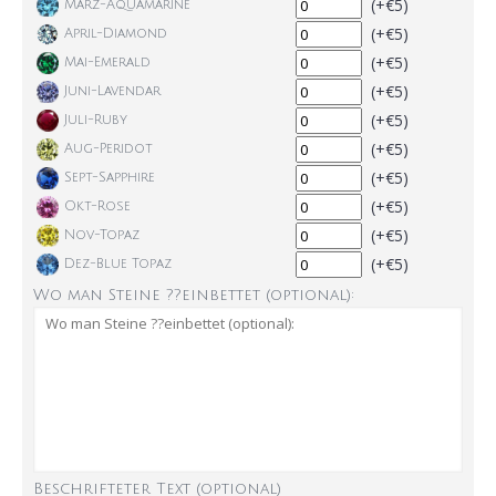
(+€5)
März-Aquamarine
(+€5)
April-Diamond
(+€5)
Mai-Emerald
(+€5)
Juni-Lavendar
(+€5)
Juli-Ruby
(+€5)
Aug-Peridot
(+€5)
Sept-Sapphire
(+€5)
Okt-Rose
(+€5)
Nov-Topaz
(+€5)
Dez-Blue Topaz
Wo man Steine ??einbettet (optional):
Beschrifteter Text (optional)