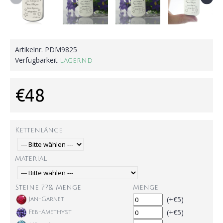
Artikelnr.
PDM9825
Verfügbarkeit
Lagernd
€48
Kettenlänge
Material
Steine ??& Menge
Menge
(+€5)
Jan-Garnet
(+€5)
Feb-Amethyst