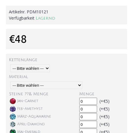
Artikelnr.
PDM10121
Verfügbarkeit
Lagernd
€48
Kettenlänge
Material
Steine ??& Menge
Menge
(+€5)
Jan-Garnet
(+€5)
Feb-Amethyst
(+€5)
März-Aquamarine
(+€5)
April-Diamond
(+€5)
Mai-Emerald