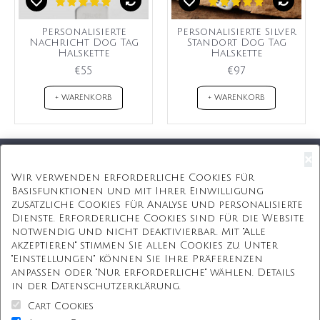
Personalisierte
Personalisierte Silver
Nachricht Dog Tag
Standort Dog Tag
Halskette
Halskette
€55
€97
+ WARENKORB
+ WARENKORB
×
Kostenloser Versand
Wir verwenden erforderliche Cookies für
Basisfunktionen und mit Ihrer Einwilligung
Kostenlose Geschenkbox
zusätzliche Cookies für Analyse und personalisierte
Dienste. Erforderliche Cookies sind für die Website
Kostenlose Gravur
notwendig und nicht deaktivierbar. Mit "Alle
akzeptieren" stimmen Sie allen Cookies zu. Unter
Unbegrenzte Redesign
"Einstellungen" können Sie Ihre Präferenzen
anpassen oder "Nur erforderliche" wählen. Details
ÜBER UNS
in der Datenschutzerklärung.
Cart Cookies
Information