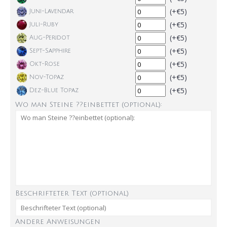
(+€5)
Juni-Lavendar
(+€5)
Juli-Ruby
(+€5)
Aug-Peridot
(+€5)
Sept-Sapphire
(+€5)
Okt-Rose
(+€5)
Nov-Topaz
(+€5)
Dez-Blue Topaz
Wo man Steine ??einbettet (optional):
Beschrifteter Text (optional)
Andere Anweisungen