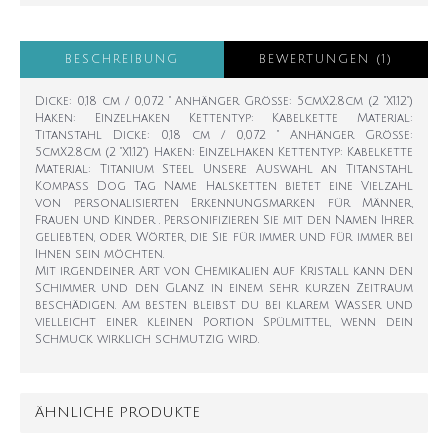
BESCHREIBUNG
BEWERTUNGEN (1)
Dicke: 0,18 cm / 0,072 " Anhänger Größe: 5cmX2.8cm (2 "X1.12")
Haken: Einzelhaken Kettentyp: Kabelkette Material:
Titanstahl Dicke: 0,18 cm / 0,072 " Anhänger Größe:
5cmX2.8cm (2 "X1.12") Haken: Einzelhaken Kettentyp: Kabelkette
Material: Titanium Steel Unsere Auswahl an Titanstahl
Kompass Dog Tag Name Halsketten bietet eine Vielzahl
von personalisierten Erkennungsmarken für Männer,
Frauen und Kinder . Personifizieren Sie mit den Namen Ihrer
geliebten, oder Wörter, die Sie für immer und für immer bei
Ihnen sein möchten.
Mit irgendeiner Art von Chemikalien auf Kristall kann den
Schimmer und den Glanz in einem sehr kurzen Zeitraum
beschädigen. Am besten bleibst du bei klarem Wasser und
vielleicht einer kleinen Portion Spülmittel, wenn dein
Schmuck wirklich schmutzig wird.
ÄHNLICHE PRODUKTE