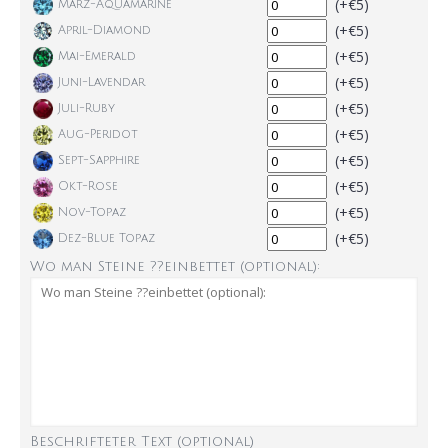
(+€5)
März-Aquamarine
(+€5)
April-Diamond
(+€5)
Mai-Emerald
(+€5)
Juni-Lavendar
(+€5)
Juli-Ruby
(+€5)
Aug-Peridot
(+€5)
Sept-Sapphire
(+€5)
Okt-Rose
(+€5)
Nov-Topaz
(+€5)
Dez-Blue Topaz
Wo man Steine ??einbettet (optional):
Beschrifteter Text (optional)