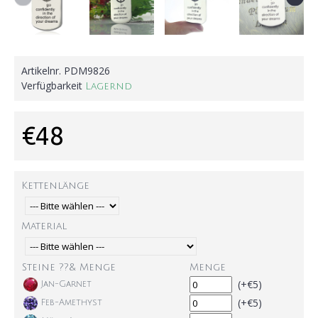
Artikelnr.
PDM9826
Verfügbarkeit
Lagernd
€48
Kettenlänge
Material
Steine ??& Menge
Menge
(+€5)
Jan-Garnet
(+€5)
Feb-Amethyst