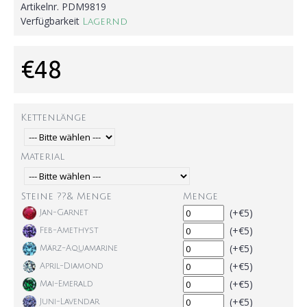
Artikelnr.
PDM9819
Verfügbarkeit
Lagernd
€48
Kettenlänge
Material
Steine ??& Menge
Menge
(+€5)
Jan-Garnet
(+€5)
Feb-Amethyst
(+€5)
März-Aquamarine
(+€5)
April-Diamond
(+€5)
Mai-Emerald
(+€5)
Juni-Lavendar