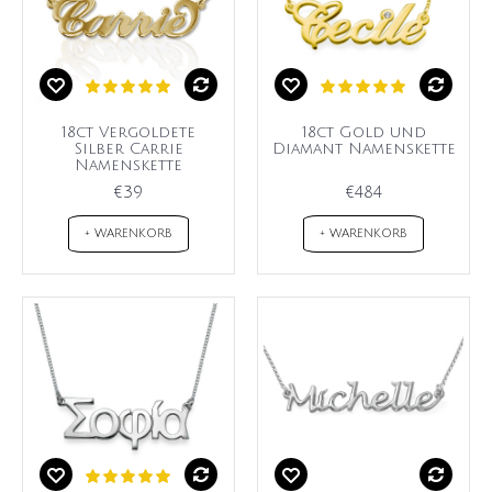
18ct Vergoldete
18ct Gold und
Silber Carrie
Diamant Namenskette
Namenskette
€39
€484
+ WARENKORB
+ WARENKORB