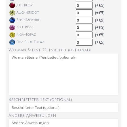
(+€5)
Juli-Ruby
(+€5)
Aug-Peridot
(+€5)
Sept-Sapphire
(+€5)
Okt-Rose
(+€5)
Nov-Topaz
(+€5)
Dez-Blue Topaz
Wo man Steine ??einbettet (optional):
Beschrifteter Text (optional)
Andere Anweisungen