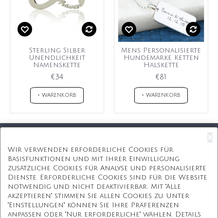
Sterling Silber
Mens Personalisierte
Unendlichkeit
Hundemarke Ketten
Namenskette
Halskette
€34
€81
+ WARENKORB
+ WARENKORB
×
Kostenloser Versand
Wir verwenden erforderliche Cookies für
Basisfunktionen und mit Ihrer Einwilligung
Kostenlose Geschenkbox
zusätzliche Cookies für Analyse und personalisierte
Dienste. Erforderliche Cookies sind für die Website
Kostenlose Gravur
notwendig und nicht deaktivierbar. Mit "Alle
akzeptieren" stimmen Sie allen Cookies zu. Unter
Unbegrenzte Redesign
"Einstellungen" können Sie Ihre Präferenzen
anpassen oder "Nur erforderliche" wählen. Details