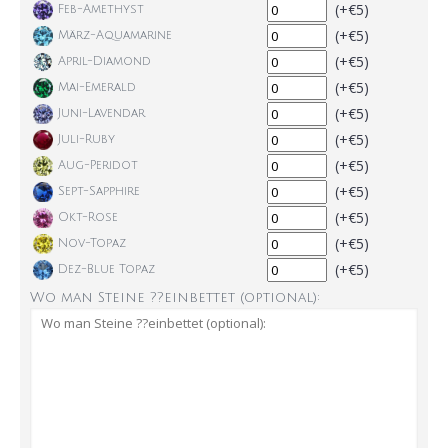
(+€5)
Feb-Amethyst
(+€5)
März-Aquamarine
(+€5)
April-Diamond
(+€5)
Mai-Emerald
(+€5)
Juni-Lavendar
(+€5)
Juli-Ruby
(+€5)
Aug-Peridot
(+€5)
Sept-Sapphire
(+€5)
Okt-Rose
(+€5)
Nov-Topaz
(+€5)
Dez-Blue Topaz
Wo man Steine ??einbettet (optional):