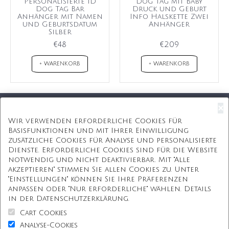
Personalisierte ID
Dog Tag mit Baby
Dog Tag Bar
Druck und Geburt
Anhänger mit Namen
Info Halskette Zwei
und Geburtsdatum
Anhänger
Silber
€48
€209
+ WARENKORB
+ WARENKORB
×
Kostenloser Versand
Wir verwenden erforderliche Cookies für
Basisfunktionen und mit Ihrer Einwilligung
Kostenlose Geschenkbox
zusätzliche Cookies für Analyse und personalisierte
Dienste. Erforderliche Cookies sind für die Website
Kostenlose Gravur
notwendig und nicht deaktivierbar. Mit "Alle
akzeptieren" stimmen Sie allen Cookies zu. Unter
Unbegrenzte Redesign
"Einstellungen" können Sie Ihre Präferenzen
anpassen oder "Nur erforderliche" wählen. Details
ÜBER UNS
in der Datenschutzerklärung.
Cart Cookies
Information
Analyse-Cookies