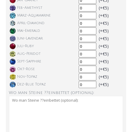
(+€5)
Jan-Garnet
(+€5)
Feb-Amethyst
(+€5)
März-Aquamarine
(+€5)
April-Diamond
(+€5)
Mai-Emerald
(+€5)
Juni-Lavendar
(+€5)
Juli-Ruby
(+€5)
Aug-Peridot
(+€5)
Sept-Sapphire
(+€5)
Okt-Rose
(+€5)
Nov-Topaz
(+€5)
Dez-Blue Topaz
Wo man Steine ??einbettet (optional):