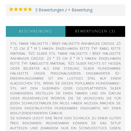
3 Bewertungen
+ Bewertung
/
BESCHREIBUNG
BEWERTUNGEN (3)
Stil: Name Halskette / Brief Halskette Anhänger Größe: 2,5
* 3,5 cm (1 * 1,4 ") Haken: Einzelhaken Kette Typ: Kabel Kette
Material: 925 Silber Stil: Name Halskette / Brief Halskette
Anhänger Größe: 2,5 * 3,5 cm (1 * 1,4 ") Haken: Einzelhaken
Kette Typ: Kabelkette Material: 925 Silber Nichts ist heißer
oder beliebter als eine Sterling Silber Hundemarke
Halskette. Unser personalisierter eingravierter ID-
Erkennungsmarke ist ein lustiges Spiel auf einem
klassischen Stil. Wenn Sie diesen populären Hundemarke-
Stil mit dem silbernen oder goldplattierten Silber
kombinieren, erstellen Sie einen Namen und ein Datum
oder irgendwelche Wörter, die Sie wünschen, die für
jeden Schmuckträger ein Muss haben müssen. Machen Sie
diesen eingetauchten Hundemarke einzigartig mit einer
benutzerdefinierten Gravur.
Sie können leicht eine Reihe von Schmuck zu einem guten
Preis bekommen. Irgendwann können Sie das Setup
aufteilen und jemandem nur ein Schmuckstück geben,