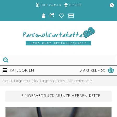
Freie Gravur
ISO9001
$
KATEGORIEN
0 Artikel - $0
Start
Fingerabdruck
Fingerabdruck Münze Herren Kette
FINGERABDRUCK MÜNZE HERREN KETTE