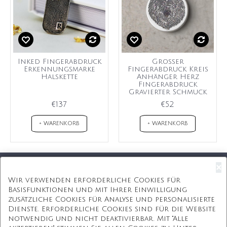
Inked Fingerabdruck
Großer
Erkennungsmarke
Fingerabdruck Kreis
Halskette
Anhänger Herz
Fingerabdruck
Gravierter Schmuck
€137
€52
+ WARENKORB
+ WARENKORB
×
Kostenloser Versand
Wir verwenden erforderliche Cookies für
Basisfunktionen und mit Ihrer Einwilligung
Kostenlose Geschenkbox
zusätzliche Cookies für Analyse und personalisierte
Dienste. Erforderliche Cookies sind für die Website
Kostenlose Gravur
notwendig und nicht deaktivierbar. Mit "Alle