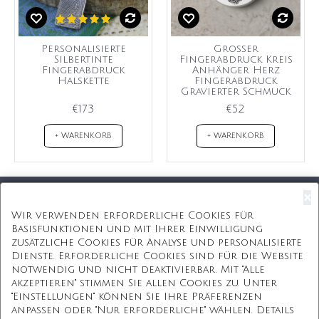
Personalisierte
Großer
Silbertinte
Fingerabdruck Kreis
Fingerabdruck
Anhänger Herz
Halskette
Fingerabdruck
Gravierter Schmuck
€173
€52
+ WARENKORB
+ WARENKORB
×
Kostenloser Versand
Wir verwenden erforderliche Cookies für
Basisfunktionen und mit Ihrer Einwilligung
Kostenlose Geschenkbox
zusätzliche Cookies für Analyse und personalisierte
Dienste. Erforderliche Cookies sind für die Website
Kostenlose Gravur
notwendig und nicht deaktivierbar. Mit "Alle
akzeptieren" stimmen Sie allen Cookies zu. Unter
Unbegrenzte Redesign
"Einstellungen" können Sie Ihre Präferenzen
anpassen oder "Nur erforderliche" wählen. Details