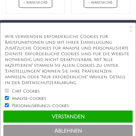
+ WARENKORB
+ WARENKORB
×
Kostenloser Versand
Wir verwenden erforderliche Cookies für
Basisfunktionen und mit Ihrer Einwilligung
Kostenlose Geschenkbox
zusätzliche Cookies für Analyse und personalisierte
Dienste. Erforderliche Cookies sind für die Website
Kostenlose Gravur
notwendig und nicht deaktivierbar. Mit "Alle
akzeptieren" stimmen Sie allen Cookies zu. Unter
Unbegrenzte Redesign
"Einstellungen" können Sie Ihre Präferenzen
anpassen oder "Nur erforderliche" wählen. Details
ÜBER UNS
in der Datenschutzerklärung.
Cart Cookies
Information
Analyse-Cookies
Personalisierungs-Cookies
Kundenservice
Verstanden
Einkaufen bei uns
Ablehnen