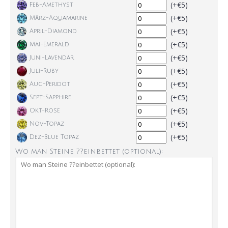
(+€5)
Feb-Amethyst
(+€5)
März-Aquamarine
(+€5)
April-Diamond
(+€5)
Mai-Emerald
(+€5)
Juni-Lavendar
(+€5)
Juli-Ruby
(+€5)
Aug-Peridot
(+€5)
Sept-Sapphire
(+€5)
Okt-Rose
(+€5)
Nov-Topaz
(+€5)
Dez-Blue Topaz
Wo man Steine ??einbettet (optional):