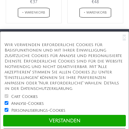
€37
€48
+ WARENKORB
+ WARENKORB
×
Kostenloser Versand
Wir verwenden erforderliche Cookies für
Basisfunktionen und mit Ihrer Einwilligung
Kostenlose Geschenkbox
zusätzliche Cookies für Analyse und personalisierte
Dienste. Erforderliche Cookies sind für die Website
Kostenlose Gravur
notwendig und nicht deaktivierbar. Mit "Alle
akzeptieren" stimmen Sie allen Cookies zu. Unter
Unbegrenzte Redesign
"Einstellungen" können Sie Ihre Präferenzen
anpassen oder "Nur erforderliche" wählen. Details
ÜBER UNS
in der Datenschutzerklärung.
Cart Cookies
Information
Analyse-Cookies
Personalisierungs-Cookies
Kundenservice
Verstanden
Einkaufen bei uns