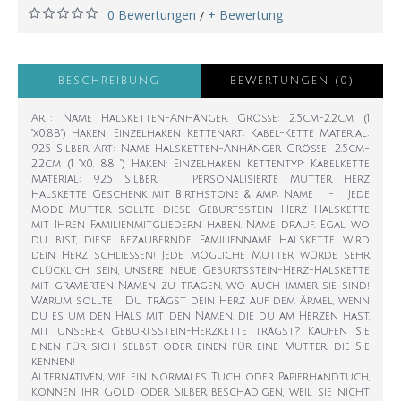
0 Bewertungen
+ Bewertung
/
BESCHREIBUNG
BEWERTUNGEN (0)
Art: Name Halsketten-Anhänger Größe: 2.5cm-2.2cm (1
"x0.88") Haken: Einzelhaken Kettenart: Kabel-Kette Material:
925 Silber Art: Name Halsketten-Anhänger Größe: 2.5cm-
2.2cm (1 "x0. 88 ") Haken: Einzelhaken Kettentyp: Kabelkette
Material: 925 Silber Personalisierte Mütter Herz
Halskette Geschenk mit Birthstone & amp; Name - Jede
Mode-Mutter sollte diese Geburtsstein Herz Halskette
mit Ihren Familienmitgliedern haben. Name drauf. Egal wo
du bist, diese bezaubernde Familienname Halskette wird
dein Herz schließen! Jede mögliche Mutter würde sehr
glücklich sein, unsere neue Geburtsstein-Herz-Halskette
mit gravierten Namen zu tragen, wo auch immer sie sind!
Warum sollte Du trägst dein Herz auf dem Ärmel, wenn
du es um den Hals mit den Namen, die du am Herzen hast,
mit unserer Geburtsstein-Herzkette trägst? Kaufen Sie
einen für sich selbst oder einen für eine Mutter, die Sie
kennen!
Alternativen, wie ein normales Tuch oder Papierhandtuch,
können Ihr Gold oder Silber beschädigen, weil sie nicht