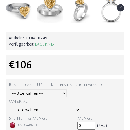
Artikelnr.
PDM10749
Verfügbarkeit
Lagernd
€106
Ringgröße: US - UK - Innendurchmesser
Material
Steine ??& Menge
Menge
(+€5)
Jan-Garnet