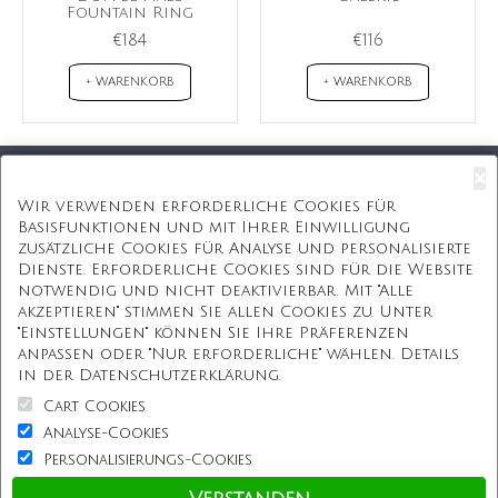
Fountain Ring
€184
€116
+ WARENKORB
+ WARENKORB
×
Kostenloser Versand
Wir verwenden erforderliche Cookies für
Basisfunktionen und mit Ihrer Einwilligung
Kostenlose Geschenkbox
zusätzliche Cookies für Analyse und personalisierte
Dienste. Erforderliche Cookies sind für die Website
Kostenlose Gravur
notwendig und nicht deaktivierbar. Mit "Alle
akzeptieren" stimmen Sie allen Cookies zu. Unter
Unbegrenzte Redesign
"Einstellungen" können Sie Ihre Präferenzen
anpassen oder "Nur erforderliche" wählen. Details
ÜBER UNS
in der Datenschutzerklärung.
Cart Cookies
Information
Analyse-Cookies
Personalisierungs-Cookies
Kundenservice