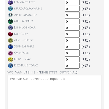
(+€5)
Feb-Amethyst
(+€5)
März-Aquamarine
(+€5)
April-Diamond
(+€5)
Mai-Emerald
(+€5)
Juni-Lavendar
(+€5)
Juli-Ruby
(+€5)
Aug-Peridot
(+€5)
Sept-Sapphire
(+€5)
Okt-Rose
(+€5)
Nov-Topaz
(+€5)
Dez-Blue Topaz
Wo man Steine ??einbettet (optional):