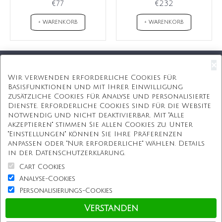
€77
€232
+ WARENKORB
+ WARENKORB
×
Kostenloser Versand
Wir verwenden erforderliche Cookies für
Basisfunktionen und mit Ihrer Einwilligung
Kostenlose Geschenkbox
zusätzliche Cookies für Analyse und personalisierte
Dienste. Erforderliche Cookies sind für die Website
Kostenlose Gravur
notwendig und nicht deaktivierbar. Mit "Alle
akzeptieren" stimmen Sie allen Cookies zu. Unter
Unbegrenzte Redesign
"Einstellungen" können Sie Ihre Präferenzen
anpassen oder "Nur erforderliche" wählen. Details
ÜBER UNS
in der Datenschutzerklärung.
Cart Cookies
Information
Analyse-Cookies
Personalisierungs-Cookies
Kundenservice
Verstanden
Einkaufen bei uns