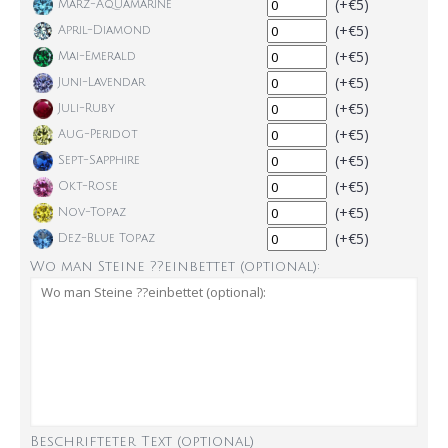
(+€5)
März-Aquamarine
(+€5)
April-Diamond
(+€5)
Mai-Emerald
(+€5)
Juni-Lavendar
(+€5)
Juli-Ruby
(+€5)
Aug-Peridot
(+€5)
Sept-Sapphire
(+€5)
Okt-Rose
(+€5)
Nov-Topaz
(+€5)
Dez-Blue Topaz
Wo man Steine ??einbettet (optional):
Beschrifteter Text (optional)