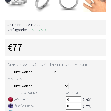
Artikelnr.
PDM10822
Verfügbarkeit
Lagernd
€77
Ringgröße: US - UK - Innendurchmesser
Material
Steine ??& Menge
Menge
(+€5)
Jan-Garnet
(+€5)
Feb-Amethyst