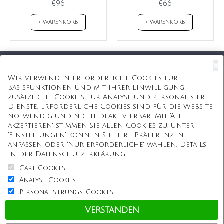
€96
€66
+ WARENKORB
+ WARENKORB
×
Kostenloser Versand
Wir verwenden erforderliche Cookies für
Basisfunktionen und mit Ihrer Einwilligung
Kostenlose Geschenkbox
zusätzliche Cookies für Analyse und personalisierte
Dienste. Erforderliche Cookies sind für die Website
Kostenlose Gravur
notwendig und nicht deaktivierbar. Mit "Alle
akzeptieren" stimmen Sie allen Cookies zu. Unter
Unbegrenzte Redesign
"Einstellungen" können Sie Ihre Präferenzen
anpassen oder "Nur erforderliche" wählen. Details
ÜBER UNS
in der Datenschutzerklärung.
Cart Cookies
Information
Analyse-Cookies
Personalisierungs-Cookies
Kundenservice
Verstanden
Einkaufen bei uns