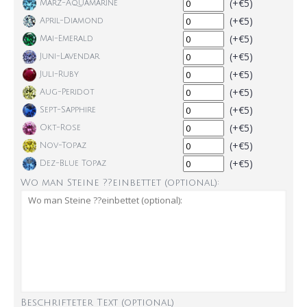
(+€5)
März-Aquamarine
(+€5)
April-Diamond
(+€5)
Mai-Emerald
(+€5)
Juni-Lavendar
(+€5)
Juli-Ruby
(+€5)
Aug-Peridot
(+€5)
Sept-Sapphire
(+€5)
Okt-Rose
(+€5)
Nov-Topaz
(+€5)
Dez-Blue Topaz
Wo man Steine ??einbettet (optional):
Beschrifteter Text (optional)