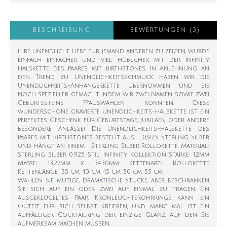
BESCHREIBUNG
BEWERTUNGEN (3)
Ihre unendliche Liebe für jemand anderen zu zeigen, wurde
einfach einfacher und viel hübscher mit der Infinity
Halskette des Paares mit Birthstones. In Anlehnung an
den Trend zu Unendlichkeitsschmuck haben wir die
Unendlichkeits-Anhängerkette übernommen und sie
noch spezieller gemacht, indem wir zwei Namen sowie zwei
Geburtssteine ??auswählen konnten. Diese
wunderschöne gravierte Unendlichkeits-Halskette ist ein
perfektes Geschenk für Geburtstage, Jubiläen oder andere
besondere Anlässe! Die Unendlichkeits-Halskette des
Paares mit Birthstones besteht aus 0,925 Sterling Silber
und hängt an einem Sterling Silber Rollokette. Material:
Sterling Silber 0.925 Stil: Infinity Kollektion Stärke: 1.2mm
Maße: 13.27mm x 34.30mm Kettenart: Rollokette
Kettenlänge: 35 cm, 40 cm, 45 cm, 50 cm, 55 cm
Wählen Sie mutige, dramatische Stücke, aber beschränken
Sie sich auf ein oder zwei auf einmal zu tragen. Ein
ausgeklügeltes Paar Kronleuchterohrringe kann ein
Outfit für sich selbst kreieren, und manchmal ist ein
auffälliger Cocktailring der einzige Glanz, auf den Sie
aufmerksam machen müssen.