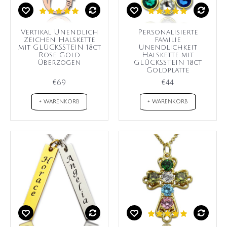
Vertikal Unendlich
Personalisierte
Zeichen Halskette
Familie
mit GLÜCKSSTEIN 18ct
Unendlichkeit
Rose Gold
Halskette mit
überzogen
GLÜCKSSTEIN 18ct
Goldplatte
€69
€44
+ WARENKORB
+ WARENKORB