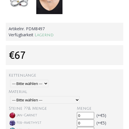
Artikelnr.
PDM8497
Verfügbarkeit
Lagernd
€67
Kettenlänge
Material
Steine ??& Menge
Menge
(+€5)
Jan-Garnet
(+€5)
Feb-Amethyst