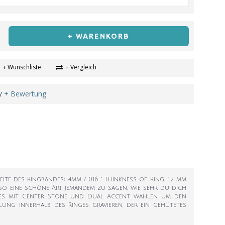
+ WARENKORB
+ Wunschliste
+ Vergleich
+ Bewertung
/
ite des Ringbandes: 4mm / 0.16 " Thinkness of Ring: 1,2 mm
 so eine schöne Art, jemandem zu sagen, wie sehr du dich
ones mit Center Stone und Dual Accent wählen, um den
lung innerhalb des Ringes gravieren, der ein gehütetes