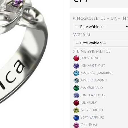
Ringgröße: US - UK - I
Material
Steine ??& Menge
Jan-Garnet
Feb-Amethyst
März-Aquamarine
April-Diamond
Mai-Emerald
Juni-Lavendar
Juli-Ruby
Aug-Peridot
Sept-Sapphire
Okt-Rose