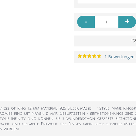
-
+
1 Bewertungen
nkness of Ring: 1,2 mm Material: 925 Silber Maße: ; Style: Name Ringbre
Promise Ring mit Namen & amp; Geburtsstein - Birthstone-Ringe sind
hstone Infinity Ring können Sie 3 wunderschön gefärbte Birthst
nfache und elegante Entwurf des Ringes kann diese spezielle Mittei
ten werden!