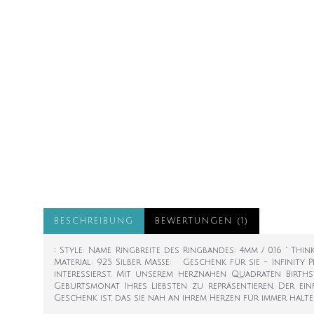
BESCHREIBUNG
BEWERTUNGEN (1)
; Style: Name Ringbreite des Ringbandes: 4mm / 0.16 " Thi
Material: 925 Silber Maße: Geschenk für sie - Infinity 
interessierst. Mit unserem herznahen Quadraten Birt
Geburtsmonat Ihres Liebsten zu repräsentieren. Der ei
Geschenk ist, das sie nah an ihrem Herzen für immer hal