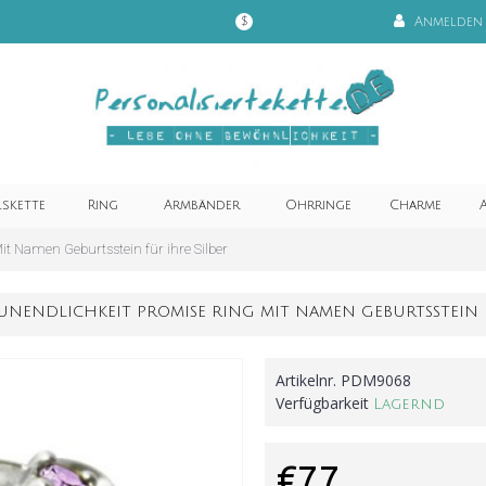
Anmelden
$
lskette
Ring
Armbänder
Ohrringe
Charme
A
t Namen Geburtsstein für ihre Silber
UNENDLICHKEIT PROMISE RING MIT NAMEN GEBURTSSTEIN F
Artikelnr.
PDM9068
Verfügbarkeit
Lagernd
€77