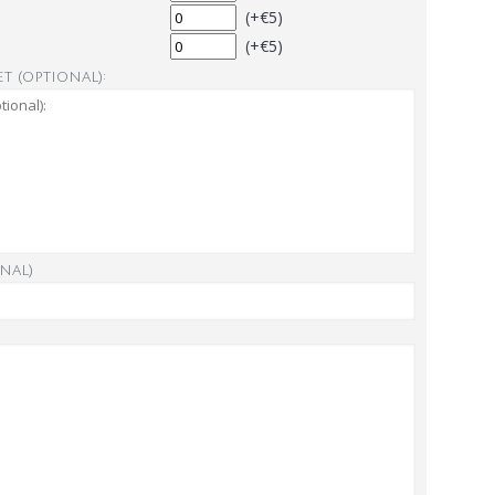
(+€5)
(+€5)
t (optional):
nal)