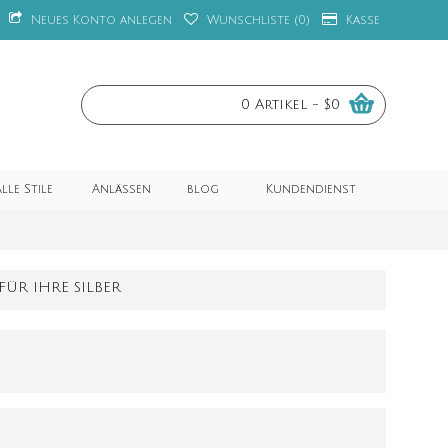
Neues Konto anlegen
Wunschliste (
0
)
Kasse
0 Artikel - $0
lle Stile
Anlässen
blog
Kundendienst
ÜR IHRE SILBER