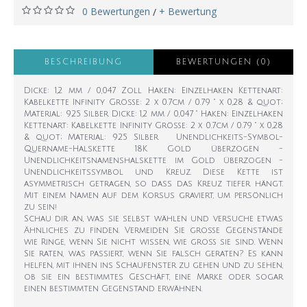
0 Bewertungen
+ Bewertung
/
BESCHREIBUNG
BEWERTUNGEN (0)
Dicke: 1,2 mm / 0,047 Zoll Haken: Einzelhaken Kettenart:
Kabelkette Infinity Größe: 2 x 0.7cm / 0.79 " x 0,28 & quot;
Material: 925 Silber Dicke: 1,2 mm / 0,047 " Haken: Einzelhaken
Kettenart: Kabelkette Infinity Größe: 2 x 0.7cm / 0.79 " x 0,28
& quot; Material: 925 Silber Unendlichkeits-Symbol-
Quername-Halskette 18K Gold überzogen -
Unendlichkeitsnamenshalskette im Gold überzogen -
Unendlichkeitssymbol und Kreuz. Diese Kette ist
asymmetrisch getragen, so dass das Kreuz tiefer hängt.
Mit einem Namen auf dem Korsus graviert, um persönlich
zu sein!
Schau dir an, was sie selbst wählen und versuche etwas
Ähnliches zu finden. Vermeiden Sie große Gegenstände
wie Ringe, wenn Sie nicht wissen, wie groß sie sind. Wenn
Sie raten, was passiert, wenn Sie falsch geraten? Es kann
helfen, mit ihnen ins Schaufenster zu gehen und zu sehen,
ob sie ein bestimmtes Geschäft, eine Marke oder sogar
einen bestimmten Gegenstand erwähnen.