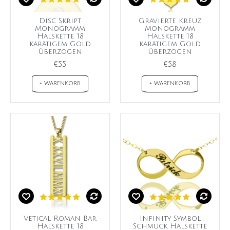
Disc Skript
Gravierte Kreuz
Monogramm
Monogramm
Halskette 18
Halskette 18
karätigem Gold
karätigem Gold
überzogen
überzogen
€55
€58
+ WARENKORB
+ WARENKORB
Vetical Roman Bar
Infinity Symbol
Halskette 18
Schmuck Halskette