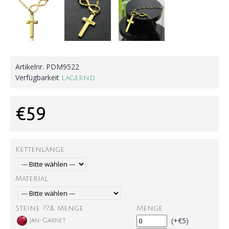
Artikelnr.
PDM9522
Verfügbarkeit
Lagernd
€59
Kettenlänge
Material
Steine ??& Menge
Menge
(+€5)
Jan-Garnet