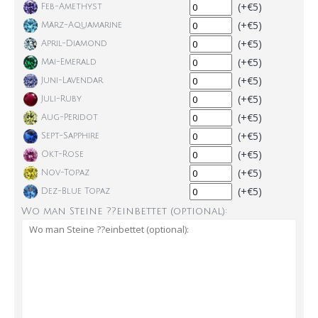
(+€5)
Feb-Amethyst
(+€5)
März-Aquamarine
(+€5)
April-Diamond
(+€5)
Mai-Emerald
(+€5)
Juni-Lavendar
(+€5)
Juli-Ruby
(+€5)
Aug-Peridot
(+€5)
Sept-Sapphire
(+€5)
Okt-Rose
(+€5)
Nov-Topaz
(+€5)
Dez-Blue Topaz
Wo man Steine ??einbettet (optional):