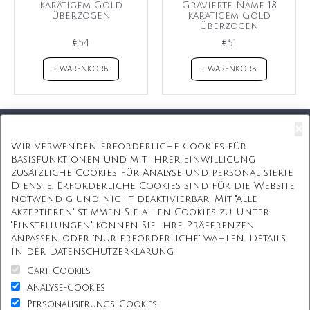
karätigem Gold
Gravierte Name 18
überzogen
karätigem Gold
überzogen
€54
€51
+ WARENKORB
+ WARENKORB
×
Kostenloser Versand
Wir verwenden erforderliche Cookies für
Basisfunktionen und mit Ihrer Einwilligung
Kostenlose Geschenkbox
zusätzliche Cookies für Analyse und personalisierte
Dienste. Erforderliche Cookies sind für die Website
Kostenlose Gravur
notwendig und nicht deaktivierbar. Mit "Alle
akzeptieren" stimmen Sie allen Cookies zu. Unter
Unbegrenzte Redesign
"Einstellungen" können Sie Ihre Präferenzen
anpassen oder "Nur erforderliche" wählen. Details
ÜBER UNS
in der Datenschutzerklärung.
Cart Cookies
Information
Analyse-Cookies
Personalisierungs-Cookies