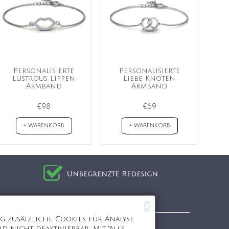
Personalisierte
Personalisierte
Lustrous Lippen
Liebe Knoten
Armband
Armband
€98
€69
+ WARENKORB
+ WARENKORB
Unbegrenzte Redesign
Einkaufen bei uns
×
 zusätzliche Cookies für Analyse
Startseite
 nicht deaktivierbar. Mit "Alle