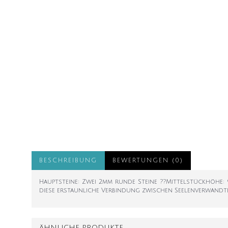
BESCHREIBUNG
BEWERTUNGEN (0)
Hauptsteine: Zwei 2mm runde Steine ??Mittelstückhöhe: 9
diese erstaunliche Verbindung zwischen Seelenverwandten.
ÄHNLICHE PRODUKTE