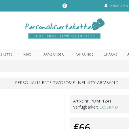
Anmelden
$
lskette
Ring
Armbänder
Ohrringe
Charme
A
PERSONALISIERTE TWOSOME INFINITY ARMBAND
Artikelnr.
PDM11241
Verfügbarkeit
Lagernd
€66