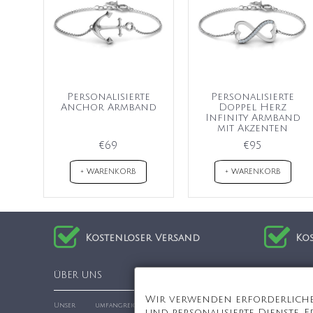
Personalisierte
Personalisierte
Anchor Armband
Doppel Herz
Infinity Armband
mit Akzenten
€69
€95
+ WARENKORB
+ WARENKORB
Kostenloser Versand
Ko
ÜBER UNS
Informat
Wir verwenden erforderliche 
ÜBER UN
Unser umfangreiches Sortiment an
und personalisierte Dienste. 