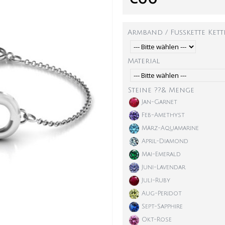
Armband / Fußkette Ket
Material
Steine ??& Menge
Jan-Garnet
Feb-Amethyst
März-Aquamarine
April-Diamond
Mai-Emerald
Juni-Lavendar
Juli-Ruby
Aug-Peridot
Sept-Sapphire
Okt-Rose