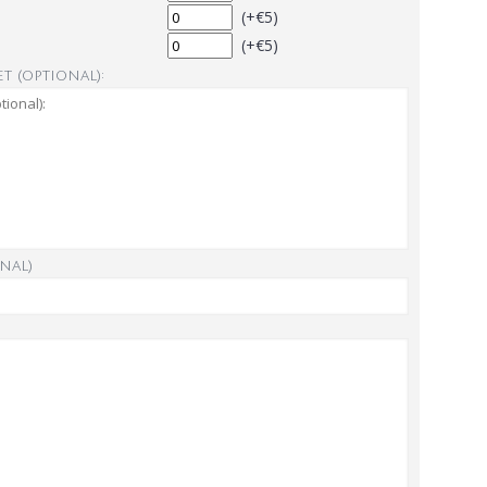
(+€5)
(+€5)
t (optional):
nal)