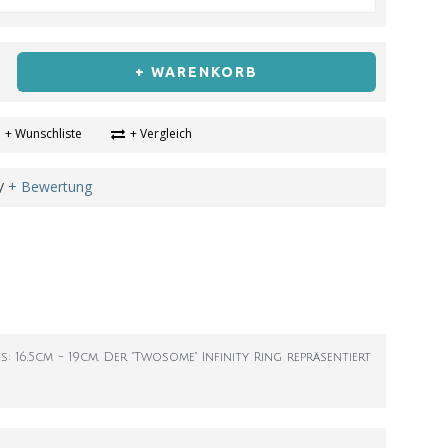
+ WARENKORB
+ Wunschliste
+ Vergleich
+ Bewertung
/
16.5cm - 19cm. Der "Twosome" Infinity Ring repräsentiert