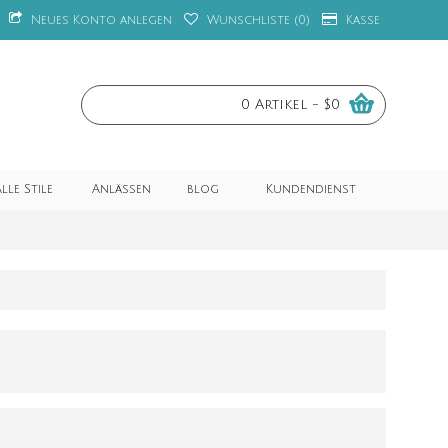
Neues Konto anlegen
Wunschliste (
0
)
Kasse
0 Artikel - $0
lle Stile
Anlässen
blog
Kundendienst