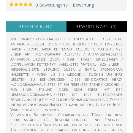
3 Bewertungen
+ Bewertung
/
BESCHREIBUNG
BEWERTUNGEN (3)
Art: Monogramm-Halskette / anfängliche Halsketten-
Anhänger Größe: 2.5cm / 0.98 & quot; Haken: Einzelner
Haken / Doppelhaken Kettenart: Kabelkette Material: 925
Silber Art: Monogramm-Halskette / Anfangshalskette
Anhänger Größe: 2.5cm / 0.98 " Haken: Einzelhaken /
Doppelhaken Kettentyp: Kabelkette Material: 925 Silber
Personalisierte Sterling Silber 2 Initial Monogram
Halskette - Wenn Sie ein Geschenk suchen, um Ihre
Liebsten zu beeindrucken. Diese einzigartige Herz-
Monogramm-Halskette ist ein perfektes trendy Geschenk
für einen Freund oder sich. Diese Art der
Liebesmonogramm-Halskette ist eine entzückende
Ergänzung zu jeder möglicher Schmucksammlung. Diese 2
Initial Monogramm Halskette kann mit den Initialen Ihrer
Wahl hergestellt werden.
Verwenden Sie niemals Chemikalien auf Türkis, da diese
sehr anfällig für Beschädigungen sind. Einfaches
Schrubben und Trocknen mit einem weichen, trockenen
Tuch können Ihr türkis sauber und unbeschädigt halten,