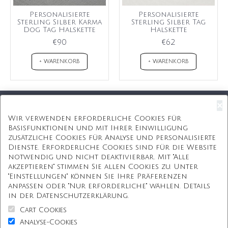
Personalisierte
Personalisierte
Sterling Silber Karma
Sterling Silber Tag
Dog Tag Halskette
Halskette
€90
€62
+ WARENKORB
+ WARENKORB
×
Kostenloser Versand
Wir verwenden erforderliche Cookies für
Basisfunktionen und mit Ihrer Einwilligung
Kostenlose Geschenkbox
zusätzliche Cookies für Analyse und personalisierte
Dienste. Erforderliche Cookies sind für die Website
Kostenlose Gravur
notwendig und nicht deaktivierbar. Mit "Alle
akzeptieren" stimmen Sie allen Cookies zu. Unter
Unbegrenzte Redesign
"Einstellungen" können Sie Ihre Präferenzen
anpassen oder "Nur erforderliche" wählen. Details
ÜBER UNS
in der Datenschutzerklärung.
Cart Cookies
Information
Analyse-Cookies