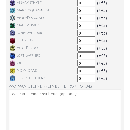
(+€5)
Feb-Amethyst
(+€5)
März-Aquamarine
(+€5)
April-Diamond
(+€5)
Mai-Emerald
(+€5)
Juni-Lavendar
(+€5)
Juli-Ruby
(+€5)
Aug-Peridot
(+€5)
Sept-Sapphire
(+€5)
Okt-Rose
(+€5)
Nov-Topaz
(+€5)
Dez-Blue Topaz
Wo man Steine ??einbettet (optional):