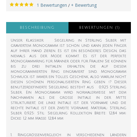
1 Bewertungen
+ Bewertung
/
BESCHREIBUNG
BEWERTUNGEN (1)
Unser Klassiker Siegelring in Sterling Silber mit
graviertem Monogramm ist schön und kann jeden Finger
auf Ihrer Hand zieren. Es ist ein besonderes Design, das
niemals aus der Mode kommt. Es ist der perfekte
Monogrammring für Männer oder für Frauen! Sie können
bis zu drei Initialen erhalten, die auf diesem
monogrammierten Ring eingraviert sind. Monogramm
Schmuck ist immer ein tolles Geschenk, also warum nicht
diesen schönen personalisierten Ring geben !? Dieser
benutzerdefinierte Siegelring besteht aus 0,925 Sterling
Silber. Ein Monogramm wird normalerweise mit dem
Nachnamen als die große Initiale in der Mitte
strukturiert, die linke Initiale ist der Vorname und die
rechte Initiale ist der zweite Vorname. Material: Sterling
Silber 0,925; Stil: Siegelring Kollektion Breite: 12,84 mm;
Dicke: 1,2 mm Maße: 12,84 mm
1. Ringgrößenvergleich in verschiedenen Ländern