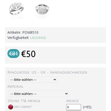
Artikelnr.
PDM8510
Verfügbarkeit
Lagernd
€50
€81
Ringgröße: US - UK - Innendurchmesser
Material
Steine ??& Menge
Menge
(+€5)
Jan-Garnet