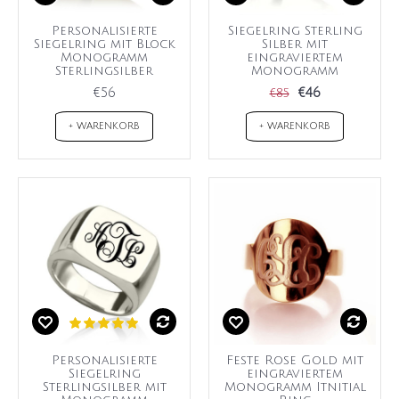
Personalisierte
Siegelring Sterling
Siegelring mit Block
Silber mit
Monogramm
eingraviertem
Sterlingsilber
Monogramm
€56
€46
€85
+ WARENKORB
+ WARENKORB
Personalisierte
Feste Rose Gold mit
Siegelring
eingraviertem
Sterlingsilber mit
Monogramm Itnitial