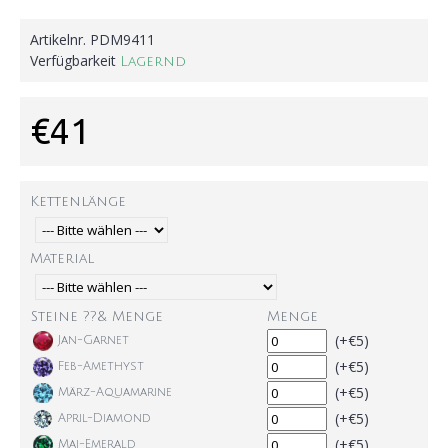
Artikelnr.
PDM9411
Verfügbarkeit
Lagernd
€41
Kettenlänge
Material
Steine ??& Menge
Menge
(+€5)
Jan-Garnet
(+€5)
Feb-Amethyst
(+€5)
März-Aquamarine
(+€5)
April-Diamond
(+€5)
Mai-Emerald