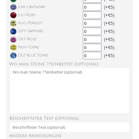
(+€5)
Juni-Lavendar
(+€5)
Juli-Ruby
(+€5)
Aug-Peridot
(+€5)
Sept-Sapphire
(+€5)
Okt-Rose
(+€5)
Nov-Topaz
(+€5)
Dez-Blue Topaz
Wo man Steine ??einbettet (optional):
Beschrifteter Text (optional)
Andere Anweisungen