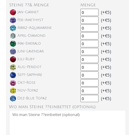
Steine ??& Menge
Menge
(+€5)
Jan-Garnet
(+€5)
Feb-Amethyst
(+€5)
März-Aquamarine
(+€5)
April-Diamond
(+€5)
Mai-Emerald
(+€5)
Juni-Lavendar
(+€5)
Juli-Ruby
(+€5)
Aug-Peridot
(+€5)
Sept-Sapphire
(+€5)
Okt-Rose
(+€5)
Nov-Topaz
(+€5)
Dez-Blue Topaz
Wo man Steine ??einbettet (optional):