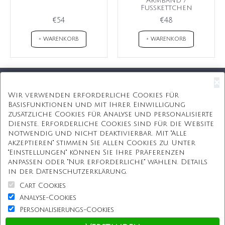
Armband /
Fußkettchen
€54
€48
+ WARENKORB
+ WARENKORB
×
Kostenloser Versand
Wir verwenden erforderliche Cookies für
Basisfunktionen und mit Ihrer Einwilligung
Kostenlose Geschenkbox
zusätzliche Cookies für Analyse und personalisierte
Dienste. Erforderliche Cookies sind für die Website
Kostenlose Gravur
notwendig und nicht deaktivierbar. Mit "Alle
akzeptieren" stimmen Sie allen Cookies zu. Unter
Unbegrenzte Redesign
"Einstellungen" können Sie Ihre Präferenzen
anpassen oder "Nur erforderliche" wählen. Details
ÜBER UNS
in der Datenschutzerklärung.
Cart Cookies
Information
Analyse-Cookies
Personalisierungs-Cookies
Kundenservice