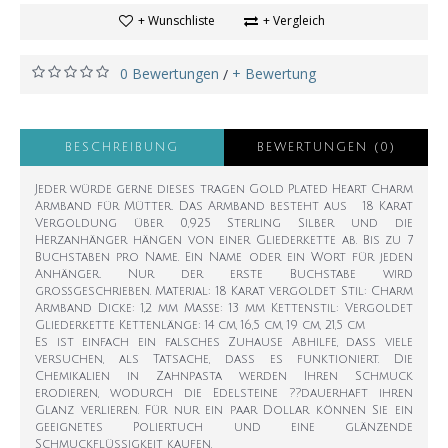
+ Wunschliste
+ Vergleich
0 Bewertungen
+ Bewertung
/
BESCHREIBUNG
BEWERTUNGEN (0)
Jeder würde gerne dieses tragen Gold Plated Heart Charm
Armband für Mütter. Das Armband besteht aus 18 Karat
Vergoldung über 0,925 Sterling Silber und die
Herzanhänger hängen von einer Gliederkette ab. Bis zu 7
Buchstaben pro Name. Ein Name oder ein Wort für jeden
Anhänger. Nur der erste Buchstabe wird
großgeschrieben. Material: 18 Karat vergoldet Stil: Charm
Armband Dicke: 1,2 mm Maße: 13 mm Kettenstil: Vergoldet
Gliederkette Kettenlänge: 14 cm, 16,5 cm, 19 cm, 21,5 cm
Es ist einfach ein falsches Zuhause Abhilfe, dass viele
versuchen, als Tatsache, dass es funktioniert. Die
Chemikalien in Zahnpasta werden Ihren Schmuck
erodieren, wodurch die Edelsteine ??dauerhaft ihren
Glanz verlieren. Für nur ein paar Dollar können Sie ein
geeignetes Poliertuch und eine glänzende
Schmuckflüssigkeit kaufen.