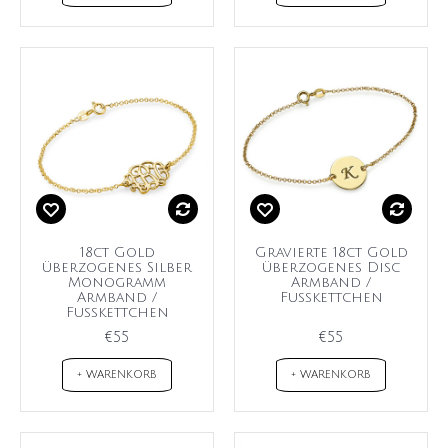
18ct Gold
Gravierte 18ct Gold
überzogenes Silber
überzogenes Disc
Monogramm
Armband /
Armband /
Fußkettchen
Fußkettchen
€55
€55
+ WARENKORB
+ WARENKORB