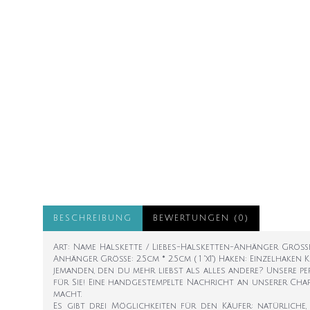
BESCHREIBUNG
BEWERTUNGEN (0)
Art: Name Halskette / Liebes-Halsketten-Anhänger Größe: 2
Anhänger Größe: 2.5cm * 2.5cm ( 1 "x1") Haken: Einzelhake
jemanden, den du mehr liebst als alles andere? Unsere p
für Sie! Eine handgestempelte Nachricht an unserer Char
macht.
Es gibt drei Möglichkeiten für den Käufer: natürliche