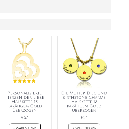
Personalisierte
Die Mutter Disc und
Herzen der Liebe
birthstone Charme
Halskette 18
Halskette 18
karätigem Gold
karätigem Gold
überzogen
überzogen
€67
€54
+ WARENKORB
+ WARENKORB