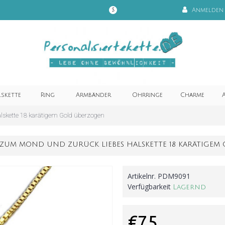
Anmelden
$
lskette
Ring
Armbänder
Ohrringe
Charme
A
lskette 18 karätigem Gold überzogen
H ZUM MOND UND ZURÜCK LIEBES HALSKETTE 18 KARÄTIGE
Artikelnr.
PDM9091
Verfügbarkeit
Lagernd
€75