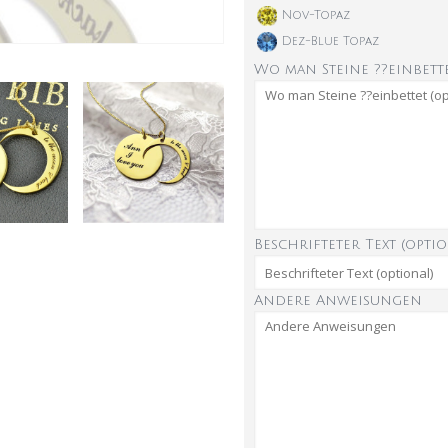
Nov-Topaz
Dez-Blue Topaz
Wo man Steine ??einbette
Beschrifteter Text (optio
Andere Anweisungen