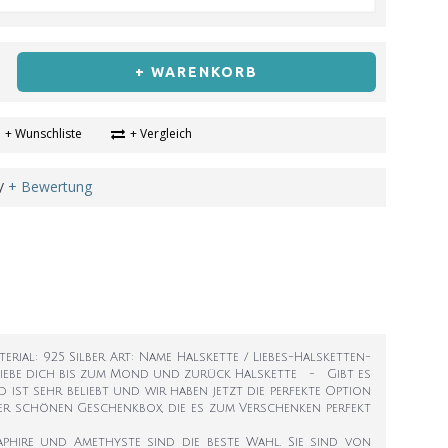
+ WARENKORB
+ Wunschliste
+ Vergleich
+ Bewertung
/
erial: 925 Silber Art: Name Halskette / Liebes-Halsketten-
Ich liebe dich bis zum Mond und zurück Halskette - Gibt es
ist sehr beliebt und wir haben jetzt die perfekte Option
iner schönen Geschenkbox, die es zum Verschenken perfekt
aphire und Amethyste sind die beste Wahl. Sie sind von