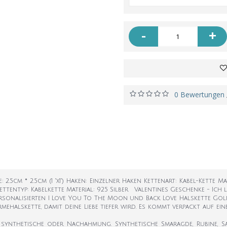
-
+
0 Bewertungen
.5cm * 2.5cm (1 "x1") Haken: Einzelner Haken Kettenart: Kabel-Kette Mat
n Kettentyp: Kabelkette Material: 925 Silber Valentines Geschenke - 
ersonalisierten I Love You To The Moon und Back Love Halskette Gold 
mehalskette, damit deine Liebe tiefer wird. Es kommt verpackt auf e
, synthetische oder Nachahmung. Synthetische Smaragde, Rubine, S