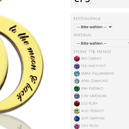
Kettenlänge
Material
Steine ??& Menge
Jan-Garnet
Feb-Amethyst
März-Aquamarine
April-Diamond
Mai-Emerald
Juni-Lavendar
Juli-Ruby
Aug-Peridot
Sept-Sapphire
Okt-Rose