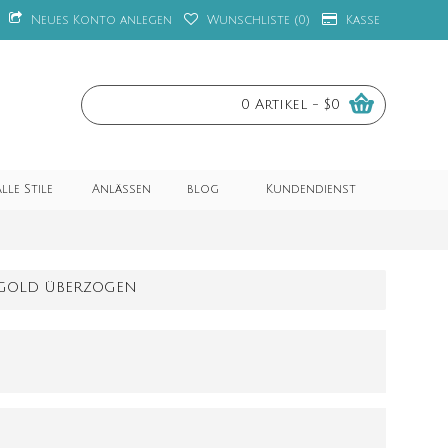
Neues Konto anlegen
Wunschliste (
0
)
Kasse
0 Artikel - $0
lle Stile
Anlässen
blog
Kundendienst
M GOLD ÜBERZOGEN