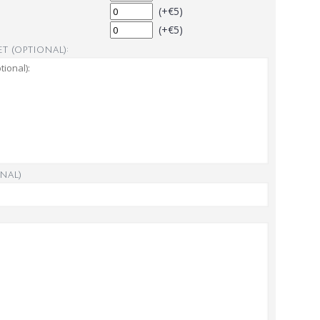
(+€5)
(+€5)
t (optional):
nal)