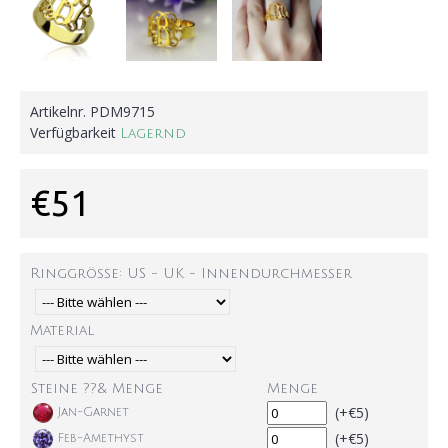
Artikelnr.
PDM9715
Verfügbarkeit
Lagernd
€51
Ringgröße: US - UK - Innendurchmesser
Material
Steine ??& Menge
Menge
(+€5)
Jan-Garnet
(+€5)
Feb-Amethyst