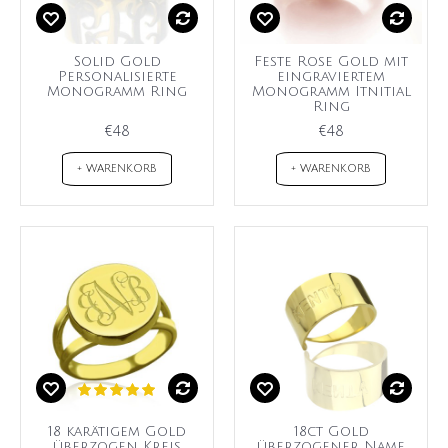
Solid Gold
Feste Rose Gold mit
Personalisierte
eingraviertem
Monogramm Ring
Monogramm Itnitial
Ring
€48
€48
+ WARENKORB
+ WARENKORB
18 karätigem Gold
18ct Gold
überzogen Kreis
überzogener Name