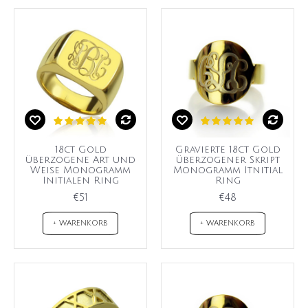
18ct Gold
Gravierte 18ct Gold
überzogene Art und
überzogener Skript
Weise Monogramm
Monogramm Itnitial
Initialen Ring
Ring
€51
€48
+ WARENKORB
+ WARENKORB