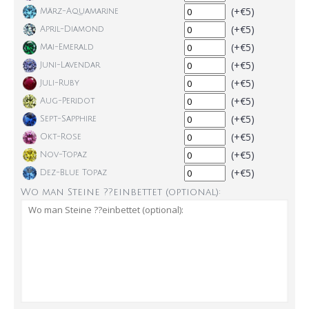
(+€5)
März-Aquamarine
(+€5)
April-Diamond
(+€5)
Mai-Emerald
(+€5)
Juni-Lavendar
(+€5)
Juli-Ruby
(+€5)
Aug-Peridot
(+€5)
Sept-Sapphire
(+€5)
Okt-Rose
(+€5)
Nov-Topaz
(+€5)
Dez-Blue Topaz
Wo man Steine ??einbettet (optional):