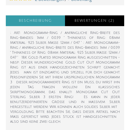
BESCHREIBUNG
BEWERTUNGEN (2)
; Art: Monogramm-Ring / anfängliche Ring-Breite des
Ring-Bandes: 1mm / 0.039 " Thinkness of Ring: 0.8mm
Material: 925 Silber Maße: 12mm / 0.47 " ; Art: Monogramm-
Ring / anfängliche Ring-Breite des Ring-Bandes: 1mm / 0.039
" Thinkness of Ring: 0.8mm Material: 925 Silber Maße: 12mm /
0.47 " 18K Gold Plated Monogramm Ring ausgeschnitten -
nbsp; Dieser wunderschöne Gold Cut Out Monogramm
Ring ist aus einer handgezeichneten Schrift gemacht.
Jedes man ist einzigartig und speziell für dich gemacht.
Personifizieren Sie mit Ihrem ursprünglichen Monogramm
3 dieser monogrammierte Ring ist ein Muss, du wirst ihn
jeden Tag tragen wollen! Ein klassisches
Skriptmonogramm, das knallt! Monogram Cut Out
Sterling Silber 3 ersten Ring! Es kann in jeder
benutzerdefinierten Größe und in massivem Silber
hergestellt werden! Wir können auch solides Silber mit
Vergoldung. Bitte beachten Sie, dass dieser Artikel nach
Maß gefertigt wird. Jedes Stück ist handgeschnitten
also sind keine zwei gleich.