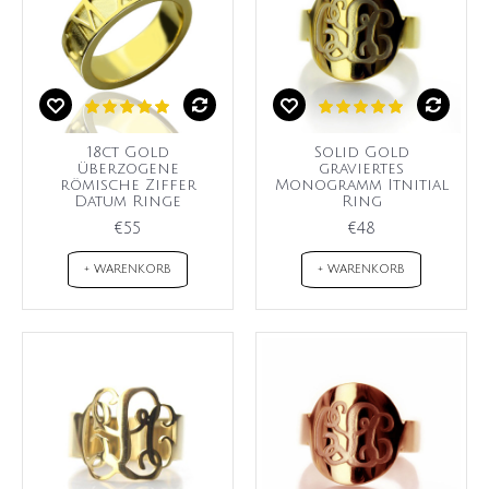
18ct Gold
Solid Gold
überzogene
graviertes
römische Ziffer
Monogramm Itnitial
Datum Ringe
Ring
€55
€48
+ WARENKORB
+ WARENKORB