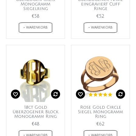
Monogramm
eingraviert Cuff
Siegelring
Ringe
€58
€52
+ WARENKORB
+ WARENKORB
18ct Gold
Rose Gold Circle
überzogener Block
Siegel Monogramm
Monogramm Ring
Ring
€48
€62
+ WARENKORB
+ WARENKORB