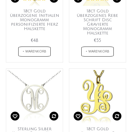
18ct Gold
18ct Gold
überzogene Initialen
überzogenes Rebe
Monogramm
Schrift Disc
personifizierte Herz
Gravierte
Halskette
Monogramm
Halskette
€48
€55
+ WARENKORB
+ WARENKORB
Sterling Silber
18ct Gold