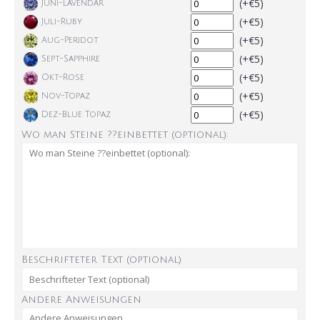
(+€5)
Juni-Lavendar
(+€5)
Juli-Ruby
(+€5)
Aug-Peridot
(+€5)
Sept-Sapphire
(+€5)
Okt-Rose
(+€5)
Nov-Topaz
(+€5)
Dez-Blue Topaz
Wo man Steine ??einbettet (optional):
Beschrifteter Text (optional)
Andere Anweisungen