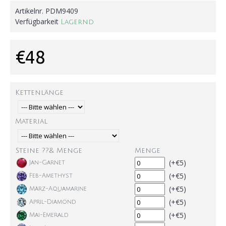
Artikelnr.
PDM9409
Verfügbarkeit
Lagernd
€48
Kettenlänge
Material
Steine ??& Menge
Menge
(+€5)
Jan-Garnet
(+€5)
Feb-Amethyst
(+€5)
März-Aquamarine
(+€5)
April-Diamond
(+€5)
Mai-Emerald