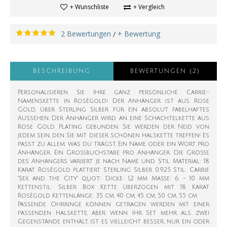
+ Wunschliste
+ Vergleich
2 Bewertungen
+ Bewertung
/
BESCHREIBUNG
BEWERTUNGEN (2)
Personalisieren Sie Ihre ganz persönliche Carrie-
Namenskette in Roségold! Der Anhänger ist aus Rose
Gold, über Sterling Silber für ein absolut fabelhaftes
Aussehen. Der Anhänger wird an eine Schachtelkette aus
Rose Gold Plating gebunden. Sie werden der Neid von
jedem sein, den Sie mit dieser schönen Halskette treffen! Es
passt zu allem, was du trägst. Ein Name oder ein Wort pro
Anhänger. Ein Großbuchstabe pro Anhänger. Die Größe
des Anhängers variiert je nach Name und Stil. Material: 18
Karat Roségold plattiert Sterling Silber 0.925 Stil: Carrie
"Sex and the City" quot; Dicke: 1,2 mm Maße: 6 - 10 mm
Kettenstil: Silber Box Kette überzogen mit 18 Karat
Roségold Kettenlänge: 35 cm, 40 cm, 45 cm, 50 cm, 55 cm
Passende Ohrringe können getragen werden mit einer
passenden Halskette, aber wenn Ihr Set mehr als zwei
Gegenstände enthält, ist es vielleicht besser, nur ein oder