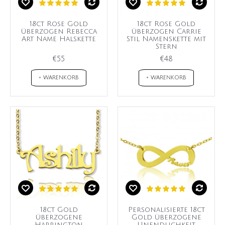
18ct Rose Gold
18ct Rose Gold
überzogen Rebecca
überzogen Carrie
Art Name Halskette
Stil Namenskette mit
Stern
€55
€48
+ WARENKORB
+ WARENKORB
18ct Gold
Personalisierte 18ct
überzogene
Gold überzogene
Harrington
Unendlichkeit