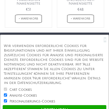
Namenskette
Namenskette
€51
€48
+ WARENKORB
+ WARENKORB
×
Kostenloser Versand
Wir verwenden erforderliche Cookies für
Basisfunktionen und mit Ihrer Einwilligung
Kostenlose Geschenkbox
zusätzliche Cookies für Analyse und personalisierte
Dienste. Erforderliche Cookies sind für die Website
Kostenlose Gravur
notwendig und nicht deaktivierbar. Mit "Alle
akzeptieren" stimmen Sie allen Cookies zu. Unter
Unbegrenzte Redesign
"Einstellungen" können Sie Ihre Präferenzen
anpassen oder "Nur erforderliche" wählen. Details
ÜBER UNS
in der Datenschutzerklärung.
Cart Cookies
Information
Analyse-Cookies
Personalisierungs-Cookies
Kundenservice