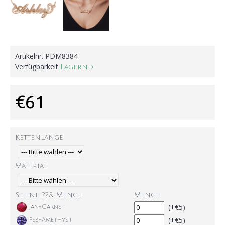
Artikelnr.
PDM8384
Verfügbarkeit
Lagernd
€61
Kettenlänge
Material
Steine ??& Menge
Menge
(+€5)
Jan-Garnet
(+€5)
Feb-Amethyst