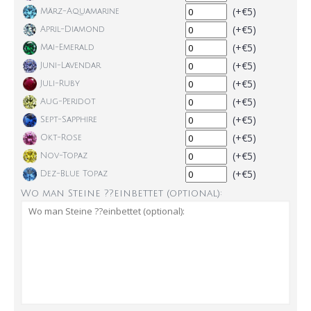
(+€5)
März-Aquamarine
(+€5)
April-Diamond
(+€5)
Mai-Emerald
(+€5)
Juni-Lavendar
(+€5)
Juli-Ruby
(+€5)
Aug-Peridot
(+€5)
Sept-Sapphire
(+€5)
Okt-Rose
(+€5)
Nov-Topaz
(+€5)
Dez-Blue Topaz
Wo man Steine ??einbettet (optional):