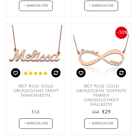
+ WARENKORB
+ WARENKORB
-50%
18ct Rose Gold
18ct Rose Gold
überzogenes Skript
überzogene doppelte
Namenskette
Namen
Unendlichkeit
Halskette
€68
€29
€58
+ WARENKORB
+ WARENKORB