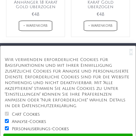
Anhänger 18 Karat
Karat Gold
Gold überzogen
überzogen
€48
€48
+ WARENKORB
+ WARENKORB
×
Kostenloser Versand
Wir verwenden erforderliche Cookies für
Basisfunktionen und mit Ihrer Einwilligung
Kostenlose Geschenkbox
zusätzliche Cookies für Analyse und personalisierte
Dienste. Erforderliche Cookies sind für die Website
Kostenlose Gravur
notwendig und nicht deaktivierbar. Mit "Alle
akzeptieren" stimmen Sie allen Cookies zu. Unter
Unbegrenzte Redesign
"Einstellungen" können Sie Ihre Präferenzen
anpassen oder "Nur erforderliche" wählen. Details
ÜBER UNS
in der Datenschutzerklärung.
Cart Cookies
Information
Analyse-Cookies
Personalisierungs-Cookies
Kundenservice