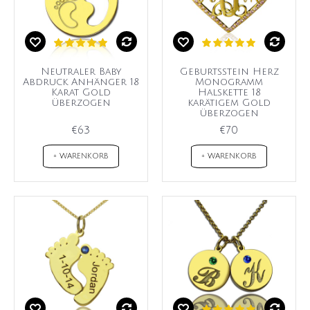
Neutraler Baby
Geburtsstein Herz
Abdruck Anhänger 18
Monogramm
Karat Gold
Halskette 18
überzogen
karätigem Gold
überzogen
€63
€70
+ WARENKORB
+ WARENKORB