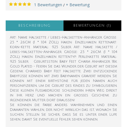
1 Bewertungen
+ Bewertung
/
BESCHREIBUNG
BEWERTUNGEN (1)
Art: Name Halskette / Liebes-Halsketten-Anhänger Größe:
2.5 * 2.6CM (1 * 1.04 ZOLL) Haken: Einzelhaken Kettenart:
Korn-Kette Material: 925 Silber Art: Name Halskette /
Liebes-Halsketten-Anhänger Größe: 2.5 * 2.6CM (1 * 1.04
ZOLL) Haken: Einzelhaken Kettentyp: Perlenkette Material:
925 Silber Geburtsstein Baby Feet Charm Anhänger 18k
Gold Plated - Feiern Sie das Wunder der Geburt mit diesem
Gedenk Charmed Baby Feet Halskette. Zwei entzückende
Babyfüße können mit zwei Babynamen graviert werden. Sie
können mit einem birthstone für jeden Namen auch
personifizieren, um die Geburt des Kindes zu symbolisieren.
Diese kleinen Fußabdrücke schlendern ihren Weg direkt
in Ihr Herz und machen ein großes Geschenk zu
irgendeiner Mutter dort draussen!
Sie können die Farbe anders wahrnehmen und einen
Diamanten wählen, der nicht wirklich das ist, wonach Sie
suchen. Stellen Sie sicher, dass Sie es unter einer Lupe
sehen, damit Sie eventuelle Fehler sehen können.