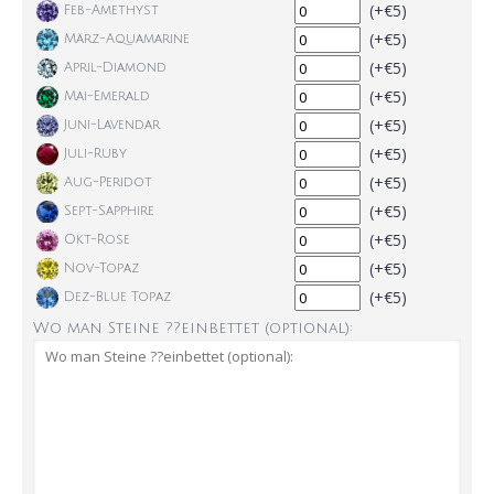
(+€5)
Feb-Amethyst
(+€5)
März-Aquamarine
(+€5)
April-Diamond
(+€5)
Mai-Emerald
(+€5)
Juni-Lavendar
(+€5)
Juli-Ruby
(+€5)
Aug-Peridot
(+€5)
Sept-Sapphire
(+€5)
Okt-Rose
(+€5)
Nov-Topaz
(+€5)
Dez-Blue Topaz
Wo man Steine ??einbettet (optional):