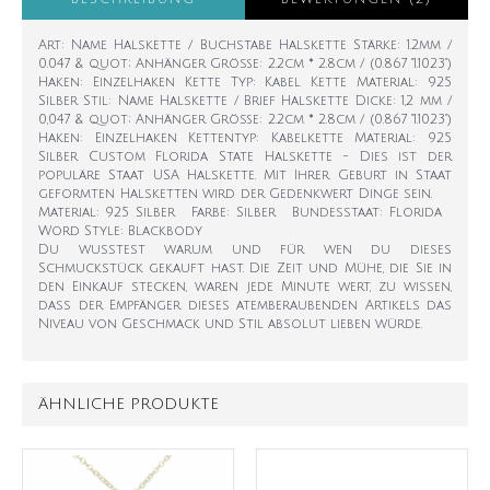
Art: Name Halskette / Buchstabe Halskette Stärke: 1.2mm /
0.047 & quot; Anhänger Größe: 2.2cm * 2.8cm / (0.867 "1.1023")
Haken: Einzelhaken Kette Typ: Kabel Kette Material: 925
Silber Stil: Name Halskette / Brief Halskette Dicke: 1,2 mm /
0,047 & quot; Anhänger Größe: 2.2cm * 2.8cm / (0.867 "1.1023")
Haken: Einzelhaken Kettentyp: Kabelkette Material: 925
Silber Custom Florida State Halskette - Dies ist der
populäre Staat USA Halskette. Mit Ihrer Geburt in Staat
geformten Halsketten wird der Gedenkwert Dinge sein.
Material: 925 Silber Farbe: Silber Bundesstaat: Florida
Word Style: Blackbody
Du wusstest warum und für wen du dieses
Schmuckstück gekauft hast. Die Zeit und Mühe, die Sie in
den Einkauf stecken, waren jede Minute wert, zu wissen,
dass der Empfänger dieses atemberaubenden Artikels das
Niveau von Geschmack und Stil absolut lieben würde.
ÄHNLICHE PRODUKTE