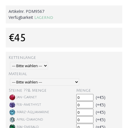
Artikelnr.
PDM9567
Verfügbarkeit
Lagernd
€45
Kettenlänge
Material
Steine ??& Menge
Menge
(+€5)
Jan-Garnet
(+€5)
Feb-Amethyst
(+€5)
März-Aquamarine
(+€5)
April-Diamond
(+€5)
Mai-Emerald