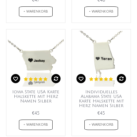
€47
€48
+ WARENKORB
+ WARENKORB
Iowa State USA Karte
Individuelles
Halskette mit Herz
Alabama State USA
Namen Silber
Karte Halskette mit
Herz Namen Silber
€45
€45
+ WARENKORB
+ WARENKORB