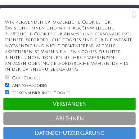
×
Kostenloser Versand
Wir verwenden erforderliche Cookies für
Basisfunktionen und mit Ihrer Einwilligung
Kostenlose Geschenkbox
zusätzliche Cookies für Analyse und personalisierte
Dienste. Erforderliche Cookies sind für die Website
Kostenlose Gravur
notwendig und nicht deaktivierbar. Mit "Alle
akzeptieren" stimmen Sie allen Cookies zu. Unter
Unbegrenzte Redesign
"Einstellungen" können Sie Ihre Präferenzen
anpassen oder "Nur erforderliche" wählen. Details
ÜBER UNS
in der Datenschutzerklärung.
Cart Cookies
Information
Analyse-Cookies
Personalisierungs-Cookies
Kundenservice
Verstanden
Einkaufen bei uns
Ablehnen
Copyright © Personalisierterekette.De, Alle Rechte vorbehalten.
Datenschutzerklärung