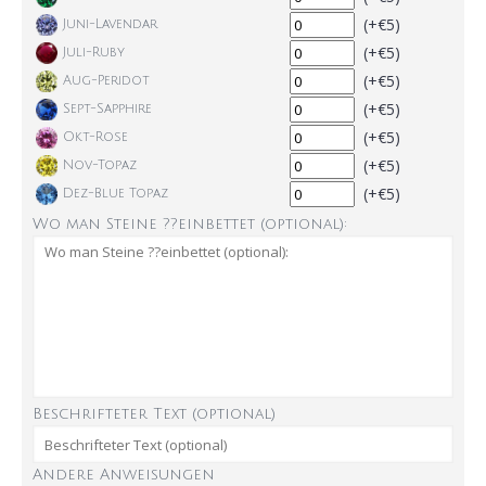
(+€5)
Juni-Lavendar
(+€5)
Juli-Ruby
(+€5)
Aug-Peridot
(+€5)
Sept-Sapphire
(+€5)
Okt-Rose
(+€5)
Nov-Topaz
(+€5)
Dez-Blue Topaz
Wo man Steine ??einbettet (optional):
Beschrifteter Text (optional)
Andere Anweisungen