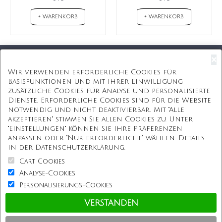
+ WARENKORB
+ WARENKORB
×
Kostenloser Versand
Wir verwenden erforderliche Cookies für
Basisfunktionen und mit Ihrer Einwilligung
Kostenlose Geschenkbox
zusätzliche Cookies für Analyse und personalisierte
Dienste. Erforderliche Cookies sind für die Website
Kostenlose Gravur
notwendig und nicht deaktivierbar. Mit "Alle
akzeptieren" stimmen Sie allen Cookies zu. Unter
Unbegrenzte Redesign
"Einstellungen" können Sie Ihre Präferenzen
anpassen oder "Nur erforderliche" wählen. Details
ÜBER UNS
in der Datenschutzerklärung.
Cart Cookies
Information
Analyse-Cookies
Personalisierungs-Cookies
Kundenservice
Verstanden
Einkaufen bei uns