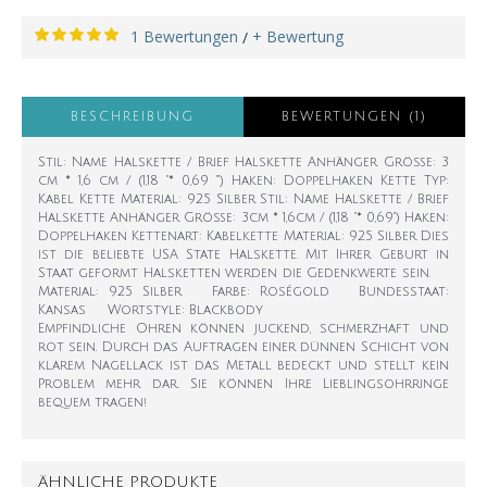
1 Bewertungen
+ Bewertung
/
BESCHREIBUNG
BEWERTUNGEN (1)
Stil: Name Halskette / Brief Halskette Anhänger Größe: 3
cm * 1,6 cm / (1,18 "* 0,69 '") Haken: Doppelhaken Kette Typ:
Kabel Kette Material: 925 Silber Stil: Name Halskette / Brief
Halskette Anhänger Größe: 3cm * 1,6cm / (1,18 "* 0,69") Haken:
Doppelhaken Kettenart: Kabelkette Material: 925 Silber Dies
ist die beliebte USA State Halskette. Mit Ihrer Geburt in
Staat geformt Halsketten werden die Gedenkwerte sein.
Material: 925 Silber Farbe: Roségold Bundesstaat:
Kansas Wortstyle: Blackbody
Empfindliche Ohren können juckend, schmerzhaft und
rot sein. Durch das Auftragen einer dünnen Schicht von
klarem Nagellack ist das Metall bedeckt und stellt kein
Problem mehr dar. Sie können Ihre Lieblingsohrringe
bequem tragen!
ÄHNLICHE PRODUKTE