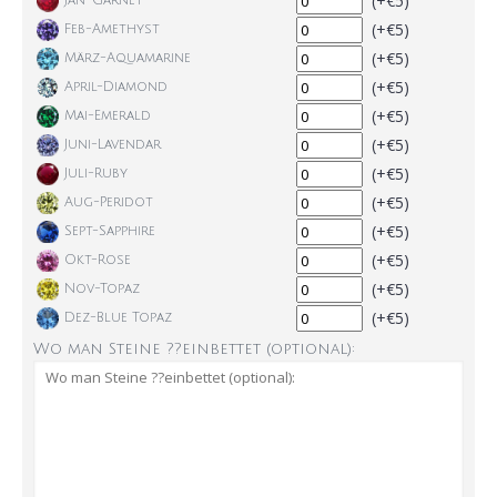
(+€5)
Jan-Garnet
(+€5)
Feb-Amethyst
(+€5)
März-Aquamarine
(+€5)
April-Diamond
(+€5)
Mai-Emerald
(+€5)
Juni-Lavendar
(+€5)
Juli-Ruby
(+€5)
Aug-Peridot
(+€5)
Sept-Sapphire
(+€5)
Okt-Rose
(+€5)
Nov-Topaz
(+€5)
Dez-Blue Topaz
Wo man Steine ??einbettet (optional):