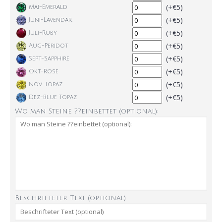
(+€5)
Mai-Emerald
(+€5)
Juni-Lavendar
(+€5)
Juli-Ruby
(+€5)
Aug-Peridot
(+€5)
Sept-Sapphire
(+€5)
Okt-Rose
(+€5)
Nov-Topaz
(+€5)
Dez-Blue Topaz
Wo man Steine ??einbettet (optional):
Beschrifteter Text (optional)