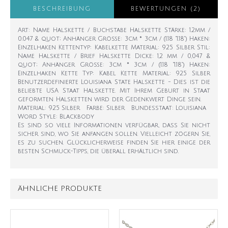
BESCHREIBUNG
BEWERTUNGEN (2)
Art: Name Halskette / Buchstabe Halskette Stärke: 1.2mm /
0.047 & quot; Anhänger Größe: 3cm * 3cm / (1.18 "1.18") Haken:
Einzelhaken Kettentyp: Kabelkette Material: 925 Silber Stil:
Name Halskette / Brief Halskette Dicke: 1,2 mm / 0,047 &
quot; Anhänger Größe: 3cm * 3cm / (1.18 "1.18") Haken:
Einzelhaken Kette Typ: Kabel Kette Material: 925 Silber
Benutzerdefinierte Louisiana State Halskette - Dies ist die
beliebte USA Staat Halskette. Mit Ihrem Geburt in Staat
geformten Halsketten wird der Gedenkwert Dinge sein.
Material: 925 Silber Farbe: Silber Bundesstaat: Louisiana
Word Style: Blackbody
Es sind so viele Informationen verfügbar, dass Sie nicht
sicher sind, wo Sie anfangen sollen. Vielleicht zögern Sie,
es zu suchen. Glücklicherweise finden Sie hier einige der
besten Schmuck-Tipps, die überall erhältlich sind.
ÄHNLICHE PRODUKTE