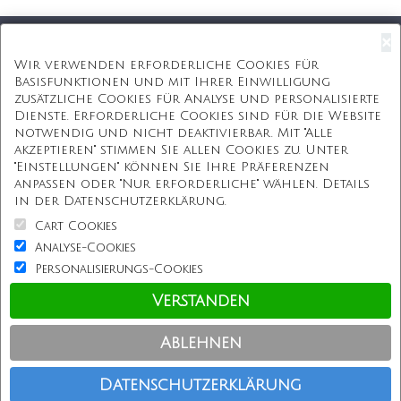
×
Kostenloser Versand
Wir verwenden erforderliche Cookies für
Basisfunktionen und mit Ihrer Einwilligung
Kostenlose Geschenkbox
zusätzliche Cookies für Analyse und personalisierte
Dienste. Erforderliche Cookies sind für die Website
Kostenlose Gravur
notwendig und nicht deaktivierbar. Mit "Alle
akzeptieren" stimmen Sie allen Cookies zu. Unter
Unbegrenzte Redesign
"Einstellungen" können Sie Ihre Präferenzen
anpassen oder "Nur erforderliche" wählen. Details
ÜBER UNS
in der Datenschutzerklärung.
Cart Cookies
Information
Analyse-Cookies
Personalisierungs-Cookies
Kundenservice
Verstanden
Einkaufen bei uns
Ablehnen
Copyright © Personalisierterekette.De, Alle Rechte vorbehalten.
Datenschutzerklärung