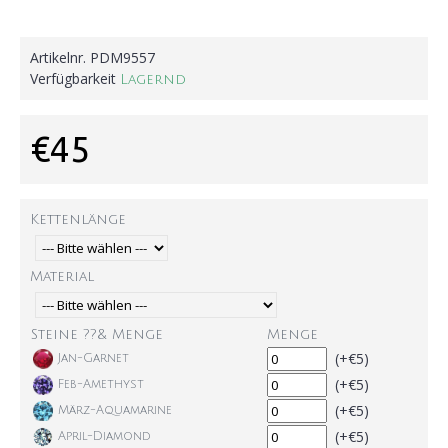
Artikelnr.
PDM9557
Verfügbarkeit
Lagernd
€45
Kettenlänge
Material
Steine ??& Menge
Menge
(+€5)
Jan-Garnet
(+€5)
Feb-Amethyst
(+€5)
März-Aquamarine
(+€5)
April-Diamond