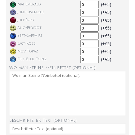
(+€5)
Mai-Emerald
(+€5)
Juni-Lavendar
(+€5)
Juli-Ruby
(+€5)
Aug-Peridot
(+€5)
Sept-Sapphire
(+€5)
Okt-Rose
(+€5)
Nov-Topaz
(+€5)
Dez-Blue Topaz
Wo man Steine ??einbettet (optional):
Beschrifteter Text (optional)