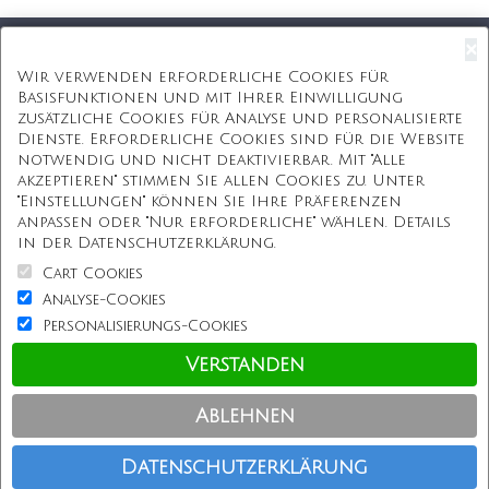
×
Kostenloser Versand
Wir verwenden erforderliche Cookies für
Basisfunktionen und mit Ihrer Einwilligung
Kostenlose Geschenkbox
zusätzliche Cookies für Analyse und personalisierte
Dienste. Erforderliche Cookies sind für die Website
Kostenlose Gravur
notwendig und nicht deaktivierbar. Mit "Alle
akzeptieren" stimmen Sie allen Cookies zu. Unter
Unbegrenzte Redesign
"Einstellungen" können Sie Ihre Präferenzen
anpassen oder "Nur erforderliche" wählen. Details
ÜBER UNS
in der Datenschutzerklärung.
Cart Cookies
Information
Analyse-Cookies
Personalisierungs-Cookies
Kundenservice
Verstanden
Einkaufen bei uns
Ablehnen
Copyright © Personalisierterekette.De, Alle Rechte vorbehalten.
Datenschutzerklärung