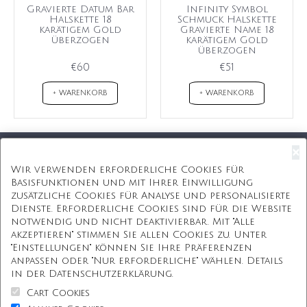
Gravierte Datum Bar
Infinity Symbol
Halskette 18
Schmuck Halskette
karätigem Gold
Gravierte Name 18
überzogen
karätigem Gold
überzogen
€60
€51
+ WARENKORB
+ WARENKORB
×
Kostenloser Versand
Wir verwenden erforderliche Cookies für
Basisfunktionen und mit Ihrer Einwilligung
Kostenlose Geschenkbox
zusätzliche Cookies für Analyse und personalisierte
Dienste. Erforderliche Cookies sind für die Website
Kostenlose Gravur
notwendig und nicht deaktivierbar. Mit "Alle
akzeptieren" stimmen Sie allen Cookies zu. Unter
Unbegrenzte Redesign
"Einstellungen" können Sie Ihre Präferenzen
anpassen oder "Nur erforderliche" wählen. Details
ÜBER UNS
in der Datenschutzerklärung.
Cart Cookies
Information