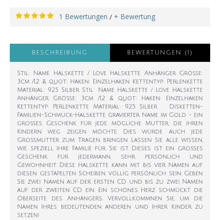
1 Bewertungen
+ Bewertung
/
BESCHREIBUNG
BEWERTUNGEN (1)
Stil: Name Halskette / Love Halskette Anhänger Größe:
3cm /1,2 & quot; Haken: Einzelhaken Kettentyp: Perlenkette
Material: 925 Silber Stil: Name Halskette / Love Halskette
Anhänger Größe: 3cm /1.2 & quot; Haken: Einzelhaken
Kettentyp: Perlenkette Material: 925 Silber Disketten-
Familien-Schmuck-Halskette gravierter Name im Gold - ein
großes Geschenk für jede mögliche Mutter, die ihren
Kindern weg zeigen möchte. Dies würde auch jede
Großmutter zum Tragen bringen. Lassen Sie alle wissen,
wie speziell Ihre Familie für Sie ist. Dieses ist ein großes
Geschenk für jedermann, sehr persönlich und
Gewohnheit. Diese Halskette kann mit bis vier Namen auf
diesen gestapelten Scheiben völlig persönlich sein. Geben
Sie zwei Namen auf der ersten CD und bis zu zwei Namen
auf der zweiten CD ein. Ein schönes Herz schmückt die
Oberseite des Anhängers. Vervollkommnen Sie, um die
Namen Ihres bedeutenden anderen und Ihrer Kinder zu
setzen!