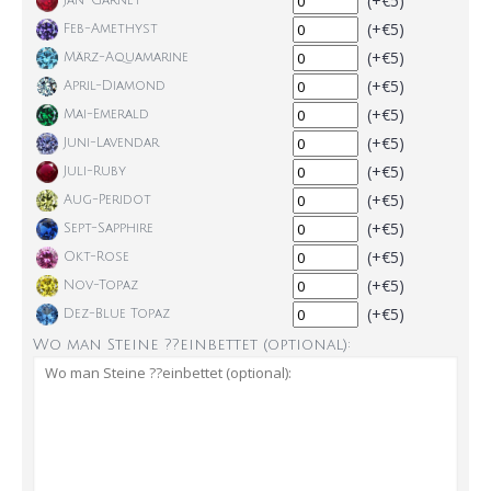
(+€5)
Jan-Garnet
(+€5)
Feb-Amethyst
(+€5)
März-Aquamarine
(+€5)
April-Diamond
(+€5)
Mai-Emerald
(+€5)
Juni-Lavendar
(+€5)
Juli-Ruby
(+€5)
Aug-Peridot
(+€5)
Sept-Sapphire
(+€5)
Okt-Rose
(+€5)
Nov-Topaz
(+€5)
Dez-Blue Topaz
Wo man Steine ??einbettet (optional):