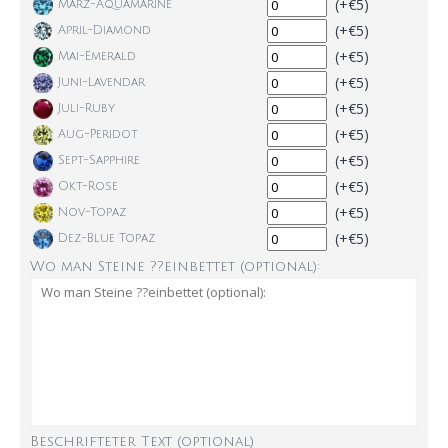
(+€5)
März-Aquamarine
(+€5)
April-Diamond
(+€5)
Mai-Emerald
(+€5)
Juni-Lavendar
(+€5)
Juli-Ruby
(+€5)
Aug-Peridot
(+€5)
Sept-Sapphire
(+€5)
Okt-Rose
(+€5)
Nov-Topaz
(+€5)
Dez-Blue Topaz
Wo man Steine ??einbettet (optional):
Beschrifteter Text (optional)