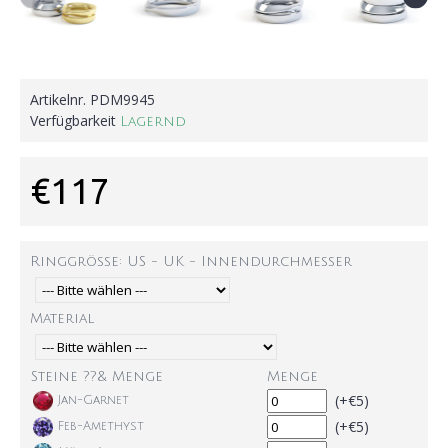
Artikelnr.
PDM9945
Verfügbarkeit
Lagernd
€117
Ringgröße: US - UK - Innendurchmesser
Material
Steine ??& Menge
Menge
(+€5)
Jan-Garnet
(+€5)
Feb-Amethyst