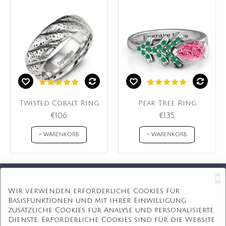
Twisted Cobalt Ring
Pear Tree Ring
€106
€135
+ WARENKORB
+ WARENKORB
×
Kostenloser Versand
Wir verwenden erforderliche Cookies für
Basisfunktionen und mit Ihrer Einwilligung
Kostenlose Geschenkbox
zusätzliche Cookies für Analyse und personalisierte
Dienste. Erforderliche Cookies sind für die Website
Kostenlose Gravur