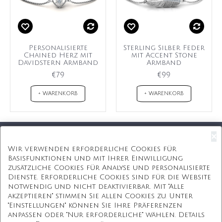
Personalisierte
Sterling Silber Feder
Chained Herz mit
mit Accent Stone
Davidstern Armband
Armband
€79
€99
+ WARENKORB
+ WARENKORB
×
Kostenloser Versand
Wir verwenden erforderliche Cookies für
Basisfunktionen und mit Ihrer Einwilligung
Kostenlose Geschenkbox
zusätzliche Cookies für Analyse und personalisierte
Dienste. Erforderliche Cookies sind für die Website
Kostenlose Gravur
notwendig und nicht deaktivierbar. Mit "Alle
akzeptieren" stimmen Sie allen Cookies zu. Unter
Unbegrenzte Redesign
"Einstellungen" können Sie Ihre Präferenzen
anpassen oder "Nur erforderliche" wählen. Details
ÜBER UNS