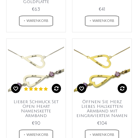
Goldplatte
€63
€41
+ WARENKORB
+ WARENKORB
Lieber Schmuck Set
Öffnen Sie Herz
Open Heart
Liebes Halsketten
Namenskette
Armband mit
Armband
eingraviertem Namen
€90
€104
+ WARENKORB
+ WARENKORB