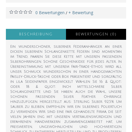
0 Bewertungen
+ Bewertung
/
BESCHREIBUNG
BEWERTUNGEN (0)
Ein wunderschöner, silberner Federanhänger an einer
dicken silbernen Schlangenkette. Federn sind momentan
im Trend, paaren Sie diese Kette mit unseren passenden
Silberohrringen. Schöne Geschenkidee für jedes Alter. In
Übereinstimmung mit unserem Fair-Trade-Ethos wird all
unser Schmuck wunderschön in einer handgemachten
Paisley-Druck-Tasche oder Box präsentiert und sorgfältig
in lila Seidenpapier eingewickelt Wählen Sie 16 & Quot;
oder 18 & quot; Inch mittelschwere Silber
Schlangenkette und Sie haben auch die Wahl, unsere
schönen passenden Silver Feather Ohrringe
hinzuzufügen. Hergestellt aus: Sterling Silber 92,5% Um
sauber zu bleiben, empfehlen wir ein silbernes Poliertuch
zu verwenden. Wir sind eine fair gehandelte Firma, die seit
vielen Jahren eng mit unseren vertrauenswürdigen und
erfahrenen Handwerkern zusammengearbeitet hat, um
preiswerten, ungewöhnlichen und hochwertigen
Schmuck zu entwerfen, herzustellen und zu produzieren.