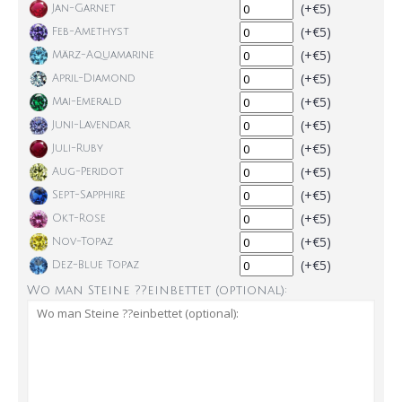
(+€5)
Jan-Garnet
(+€5)
Feb-Amethyst
(+€5)
März-Aquamarine
(+€5)
April-Diamond
(+€5)
Mai-Emerald
(+€5)
Juni-Lavendar
(+€5)
Juli-Ruby
(+€5)
Aug-Peridot
(+€5)
Sept-Sapphire
(+€5)
Okt-Rose
(+€5)
Nov-Topaz
(+€5)
Dez-Blue Topaz
Wo man Steine ??einbettet (optional):