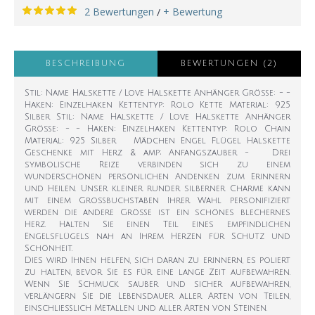
2 Bewertungen
+ Bewertung
/
BESCHREIBUNG
BEWERTUNGEN (2)
Stil: Name Halskette / Love Halskette Anhänger Größe: - -
Haken: Einzelhaken Kettentyp: Rolo Kette Material: 925
Silber Stil: Name Halskette / Love Halskette Anhänger
Größe: - - Haken: Einzelhaken Kettentyp: Rolo Chain
Material: 925 Silber Mädchen Engel Flügel Halskette
Geschenke mit Herz & amp; Anfangszauber - Drei
symbolische Reize verbinden sich zu einem
wunderschönen persönlichen Andenken zum Erinnern
und Heilen. Unser kleiner runder silberner Charme kann
mit einem Großbuchstaben Ihrer Wahl personifiziert
werden die andere Größe ist ein schönes blechernes
Herz. Halten Sie einen Teil eines empfindlichen
Engelsflügels nah an Ihrem Herzen für Schutz und
Schönheit.
Dies wird Ihnen helfen, sich daran zu erinnern, es poliert
zu halten, bevor Sie es für eine lange Zeit aufbewahren.
Wenn Sie Schmuck sauber und sicher aufbewahren,
verlängern Sie die Lebensdauer aller Arten von Teilen,
einschließlich Metallen und aller Arten von Steinen.