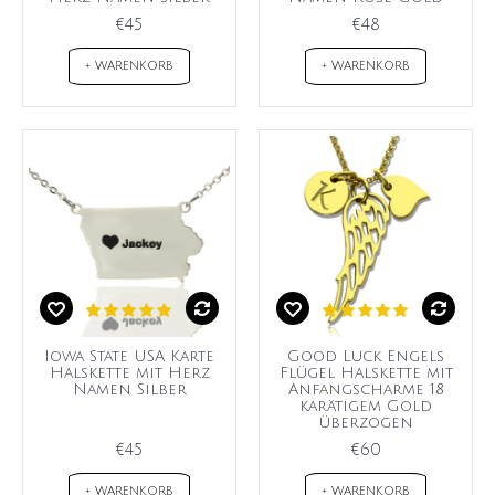
€45
€48
+ WARENKORB
+ WARENKORB
Iowa State USA Karte
Good Luck Engels
Halskette mit Herz
Flügel Halskette mit
Namen Silber
Anfangscharme 18
karätigem Gold
überzogen
€45
€60
+ WARENKORB
+ WARENKORB