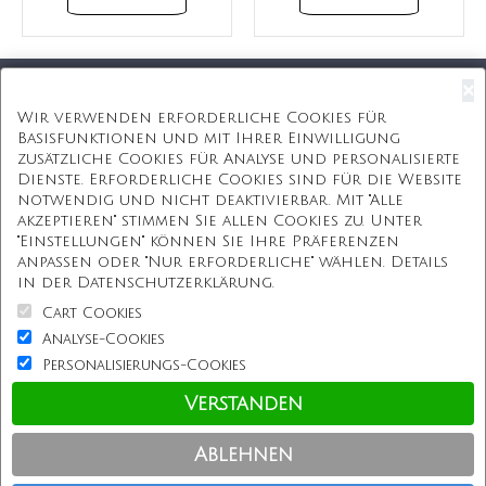
×
Kostenloser Versand
Wir verwenden erforderliche Cookies für
Basisfunktionen und mit Ihrer Einwilligung
Kostenlose Geschenkbox
zusätzliche Cookies für Analyse und personalisierte
Dienste. Erforderliche Cookies sind für die Website
Kostenlose Gravur
notwendig und nicht deaktivierbar. Mit "Alle
akzeptieren" stimmen Sie allen Cookies zu. Unter
Unbegrenzte Redesign
"Einstellungen" können Sie Ihre Präferenzen
anpassen oder "Nur erforderliche" wählen. Details
ÜBER UNS
in der Datenschutzerklärung.
Cart Cookies
Information
Analyse-Cookies
Personalisierungs-Cookies
Kundenservice
Verstanden
Einkaufen bei uns
Ablehnen
Copyright © Personalisierterekette.De, Alle Rechte vorbehalten.