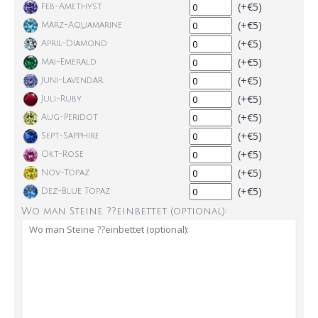
(+€5)
Feb-Amethyst
(+€5)
März-Aquamarine
(+€5)
April-Diamond
(+€5)
Mai-Emerald
(+€5)
Juni-Lavendar
(+€5)
Juli-Ruby
(+€5)
Aug-Peridot
(+€5)
Sept-Sapphire
(+€5)
Okt-Rose
(+€5)
Nov-Topaz
(+€5)
Dez-Blue Topaz
Wo man Steine ??einbettet (optional):