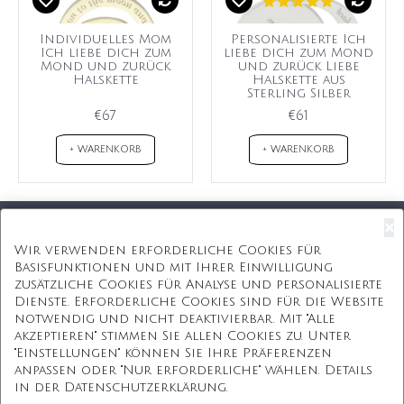
Individuelles Mom
Personalisierte Ich
Ich liebe dich zum
liebe dich zum Mond
Mond und zurück
und zurück Liebe
Halskette
Halskette aus
Sterling Silber
€67
€61
+ WARENKORB
+ WARENKORB
×
Kostenloser Versand
Wir verwenden erforderliche Cookies für
Basisfunktionen und mit Ihrer Einwilligung
Kostenlose Geschenkbox
zusätzliche Cookies für Analyse und personalisierte
Dienste. Erforderliche Cookies sind für die Website
Kostenlose Gravur
notwendig und nicht deaktivierbar. Mit "Alle
akzeptieren" stimmen Sie allen Cookies zu. Unter
Unbegrenzte Redesign
"Einstellungen" können Sie Ihre Präferenzen
anpassen oder "Nur erforderliche" wählen. Details
ÜBER UNS
in der Datenschutzerklärung.