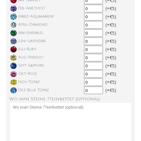
(+€5)
Jan-Garnet
(+€5)
Feb-Amethyst
(+€5)
März-Aquamarine
(+€5)
April-Diamond
(+€5)
Mai-Emerald
(+€5)
Juni-Lavendar
(+€5)
Juli-Ruby
(+€5)
Aug-Peridot
(+€5)
Sept-Sapphire
(+€5)
Okt-Rose
(+€5)
Nov-Topaz
(+€5)
Dez-Blue Topaz
Wo man Steine ??einbettet (optional):