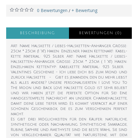
0 Bewertungen
+ Bewertung
/
BESCHREIBUNG
BEWERTUNGEN (0)
Art: Name Halskette / Liebes-Halsketten-Anhänger Größe:
2.5cm * 2.5cm (1 "x1") Haken: Einzelner Haken Kettenart: Kabel-
Kette Material: 925 Silber Art: Name Halskette / Liebes-
Halsketten-Anhänger Größe: 2.5cm * 2.5cm ( 1 "x1") Haken:
Einzelhaken Kettentyp: Kabelkette Material: 925 Silber
Valentines Geschenke - Ich liebe dich bis zum Mond und
zurück Halskette - Gibt es jemanden, den du mehr liebst
als alles andere? Unsere personalisierten I Love You To
The Moon und Back Love Halskette Gold ist sehr beliebt
und wir haben jetzt die perfekte Option für Sie! Eine
handgestempelte Nachricht an unserer Charmehalskette,
damit deine Liebe tiefer wird. Es kommt verpackt auf einer
schönen Geschenkbox, die es zum Verschenken perfekt
macht.
Es gibt drei Möglichkeiten für den Käufer: natürliche,
synthetische oder Nachahmung. Synthetische Smaragde,
Rubine, Saphire und Amethyste sind die beste Wahl. Sie sind
von vergleichbarer Qualität wie Natursteine, mit dem