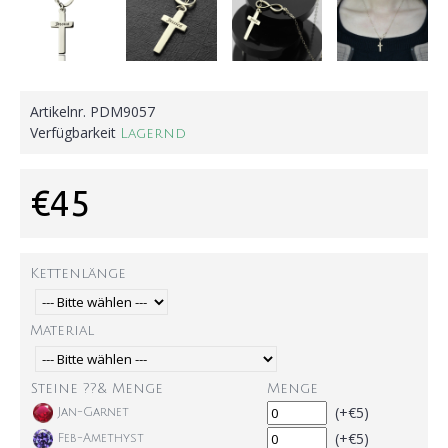
Artikelnr.
PDM9057
Verfügbarkeit
Lagernd
€45
Kettenlänge
Material
Steine ??& Menge
Menge
(+€5)
Jan-Garnet
(+€5)
Feb-Amethyst