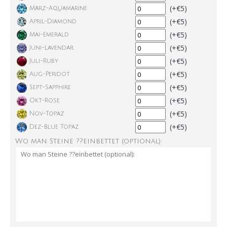
(+€5)
März-Aquamarine
(+€5)
April-Diamond
(+€5)
Mai-Emerald
(+€5)
Juni-Lavendar
(+€5)
Juli-Ruby
(+€5)
Aug-Peridot
(+€5)
Sept-Sapphire
(+€5)
Okt-Rose
(+€5)
Nov-Topaz
(+€5)
Dez-Blue Topaz
Wo man Steine ??einbettet (optional):