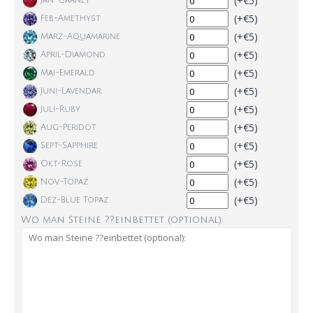
(+€5)
Jan-Garnet
(+€5)
Feb-Amethyst
(+€5)
März-Aquamarine
(+€5)
April-Diamond
(+€5)
Mai-Emerald
(+€5)
Juni-Lavendar
(+€5)
Juli-Ruby
(+€5)
Aug-Peridot
(+€5)
Sept-Sapphire
(+€5)
Okt-Rose
(+€5)
Nov-Topaz
(+€5)
Dez-Blue Topaz
Wo man Steine ??einbettet (optional):