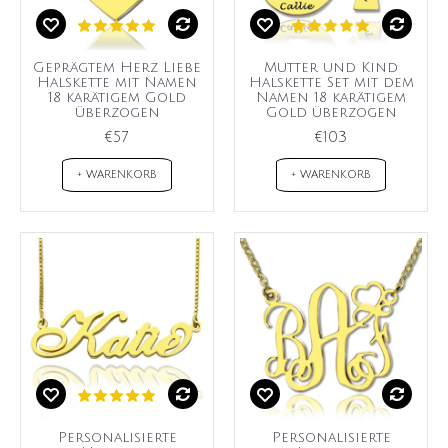
Geprägtem Herz Liebe
Mutter und Kind
Halskette mit Namen
Halskette Set mit dem
18 karätigem Gold
Namen 18 karätigem
überzogen
Gold überzogen
€57
€103
+ WARENKORB
+ WARENKORB
Personalisierte
Personalisierte