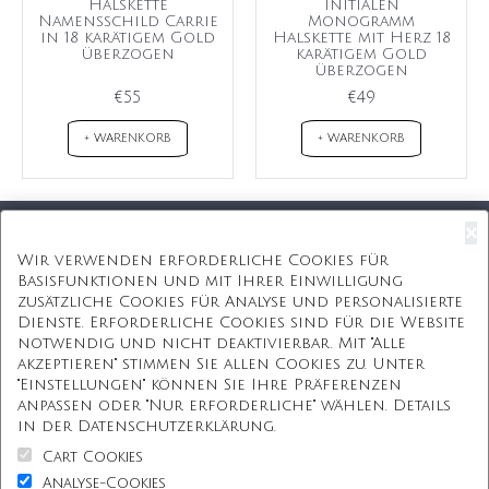
Halskette
Initialen
Namensschild Carrie
Monogramm
in 18 karätigem Gold
Halskette mit Herz 18
überzogen
karätigem Gold
überzogen
€55
€49
+ WARENKORB
+ WARENKORB
×
Kostenloser Versand
Wir verwenden erforderliche Cookies für
Basisfunktionen und mit Ihrer Einwilligung
Kostenlose Geschenkbox
zusätzliche Cookies für Analyse und personalisierte
Dienste. Erforderliche Cookies sind für die Website
Kostenlose Gravur
notwendig und nicht deaktivierbar. Mit "Alle
akzeptieren" stimmen Sie allen Cookies zu. Unter
Unbegrenzte Redesign
"Einstellungen" können Sie Ihre Präferenzen
anpassen oder "Nur erforderliche" wählen. Details
ÜBER UNS
in der Datenschutzerklärung.
Cart Cookies
Information
Analyse-Cookies