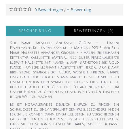
0 Bewertungen
+ Bewertung
/
BESCHREIBUNG
BEWERTUNGEN (0)
Stil: Name Halskette Anhänger Größe: - - Haken:
Einzelhaken Kettentyp: Kabelkette Material: 925 Silber Stil:
Name Halskette Anhänger Größe: - - Haken: Einzelhaken
Kettentyp: Kabelkette Material: 925 Silber Personalisierte
Elefant Halskette mit Namen & amp; Birthstone 18k Gold
Plated - Unsere Elephant Halskette mit Herz Charm & amp;
Birthstone symbolisiert Glück, Weisheit, Frieden, Stärke
und Kraft. Der erhöhte Stamm macht diese Halskette zu
einem traditionellen Symbol des Glücks. Diese Halskette
bedeutet auch den Geist des Elefantenherzens - um
unsere Herzen zu öffnen und einen positiven Unterschied
in der Welt zu machen.
Es ist normalerweise ziemlich einfach zu finden ein
Schmuckset zu einem vernünftigen Preis, besonders in den
Ferien. Sie können dann einem Geliebten zu verschiedenen
Gelegenheiten ein Stück des Sets geben. Dies stellt sicher,
dass Sie ein schönes Geschenk haben, das sicher passt