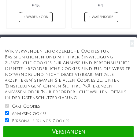
€48
€41
+ WARENKORB
+ WARENKORB
×
Kostenloser Versand
Wir verwenden erforderliche Cookies für
Basisfunktionen und mit Ihrer Einwilligung
Kostenlose Geschenkbox
zusätzliche Cookies für Analyse und personalisierte
Dienste. Erforderliche Cookies sind für die Website
Kostenlose Gravur
notwendig und nicht deaktivierbar. Mit "Alle
akzeptieren" stimmen Sie allen Cookies zu. Unter
Unbegrenzte Redesign
"Einstellungen" können Sie Ihre Präferenzen
anpassen oder "Nur erforderliche" wählen. Details
ÜBER UNS
in der Datenschutzerklärung.
Cart Cookies
Information
Analyse-Cookies
Personalisierungs-Cookies
Kundenservice
Verstanden