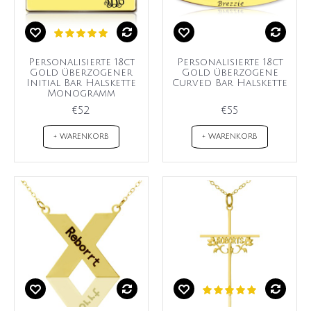
Personalisierte 18ct
Personalisierte 18ct
Gold überzogener
Gold überzogene
Initial Bar Halskette
Curved Bar Halskette
Monogramm
€52
€55
+ WARENKORB
+ WARENKORB