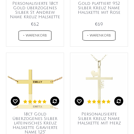
Personalisierte 18ct
Gold plattiert 952
Gold überzogenes
Silber Kreuz Name
Silber St. Andrew
Halskette mit Rose
Name Kreuz Halskette
€62
€69
+ WARENKORB
+ WARENKORB
18ct Gold
Personalisierte
überzogenes Silber
Silber Kreuz Name
lateinisches Kreuz
Halskette mit Herz
Halskette Gravierte
Name 1,25"