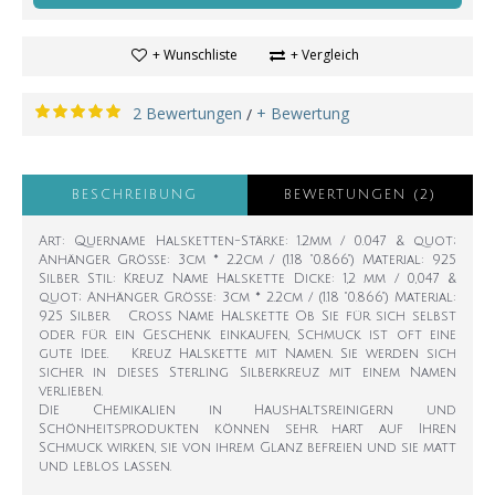
+ Wunschliste
+ Vergleich
2 Bewertungen
+ Bewertung
/
BESCHREIBUNG
BEWERTUNGEN (2)
Art: Quername Halsketten-Stärke: 1.2mm / 0.047 & quot;
Anhänger Größe: 3cm * 2.2cm / (1.18 "0.866") Material: 925
Silber Stil: Kreuz Name Halskette Dicke: 1,2 mm / 0,047 &
quot; Anhänger Größe: 3cm * 2.2cm / (1.18 "0.866") Material:
925 Silber Cross Name Halskette Ob Sie für sich selbst
oder für ein Geschenk einkaufen, Schmuck ist oft eine
gute Idee. Kreuz Halskette mit Namen. Sie werden sich
sicher in dieses Sterling Silberkreuz mit einem Namen
verlieben.
Die Chemikalien in Haushaltsreinigern und
Schönheitsprodukten können sehr hart auf Ihren
Schmuck wirken, sie von ihrem Glanz befreien und sie matt
und leblos lassen.