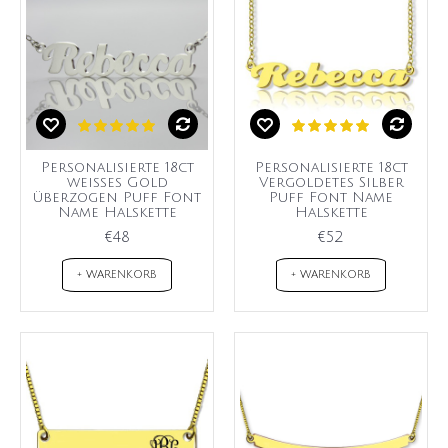
Personalisierte 18ct
Personalisierte 18ct
weißes Gold
Vergoldetes Silber
überzogen Puff Font
Puff Font Name
Name Halskette
Halskette
€48
€52
+ WARENKORB
+ WARENKORB