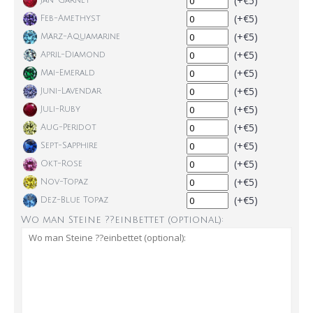
(+€5)
Jan-Garnet
(+€5)
Feb-Amethyst
(+€5)
März-Aquamarine
(+€5)
April-Diamond
(+€5)
Mai-Emerald
(+€5)
Juni-Lavendar
(+€5)
Juli-Ruby
(+€5)
Aug-Peridot
(+€5)
Sept-Sapphire
(+€5)
Okt-Rose
(+€5)
Nov-Topaz
(+€5)
Dez-Blue Topaz
Wo man Steine ??einbettet (optional):