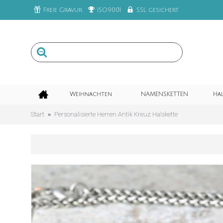
Freie Gravur
ISO9001
SSL gesichert
Weihnachten
NAMENSKETTEN
Ha
Start
Personalisierte Herren Antik Kreuz Halskette