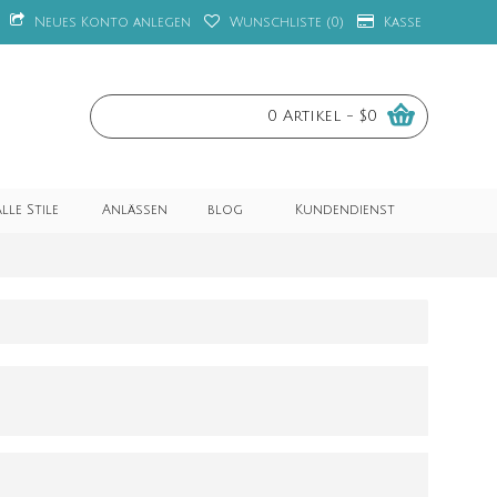
Neues Konto anlegen
Wunschliste (
0
)
Kasse
0 Artikel - $0
lle Stile
Anlässen
blog
Kundendienst