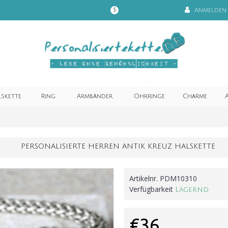
Anmelden
$
lskette
Ring
Armbänder
Ohrringe
Charme
A
PERSONALISIERTE HERREN ANTIK KREUZ HALSKETTE
Artikelnr.
PDM10310
Verfügbarkeit
Lagernd
€36