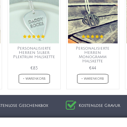
Personalisierte
Personalisierte
Herren Silber
Herren
Plektrum Halskette
Monogramm
Halskette
€85
€44
+ WARENKORB
+ WARENKORB
stenlose Geschenkbox
Kostenlose Gravur
ion
Kundenservice