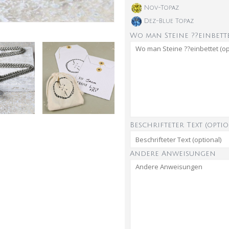
Nov-Topaz
Dez-Blue Topaz
Wo man Steine ??einbette
Beschrifteter Text (optio
Andere Anweisungen