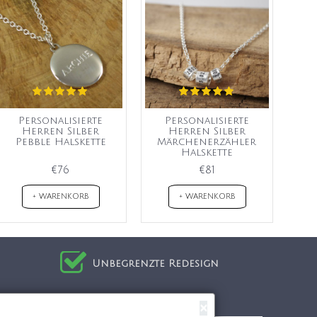
Personalisierte
Personalisierte
Herren Silber
Herren Silber
Pebble Halskette
Märchenerzähler
Halskette
€76
€81
+ WARENKORB
+ WARENKORB
Unbegrenzte Redesign
Einkaufen bei uns
×