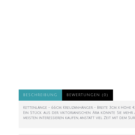
BESCHREIBUNG
BEWERTUNGEN (0)
Kettenlänge - 66cm. Kreuzanhänger - Breite 3cm x Höhe 4
Ein Stück aus der viktorianischen Ära könnte Sie mehr al
meisten interessieren kaufen, anstatt viel Zeit mit dem Su