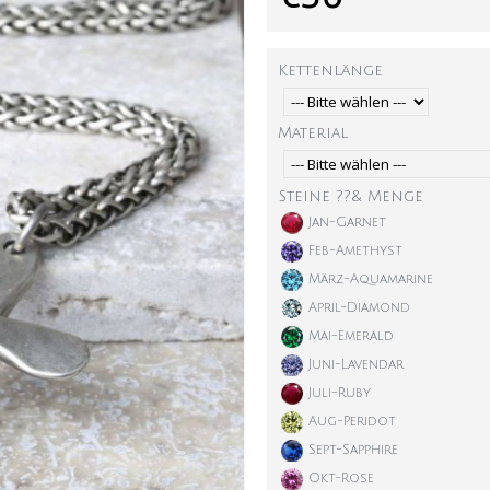
Kettenlänge
Material
Steine ??& Menge
Jan-Garnet
Feb-Amethyst
März-Aquamarine
April-Diamond
Mai-Emerald
Juni-Lavendar
Juli-Ruby
Aug-Peridot
Sept-Sapphire
Okt-Rose