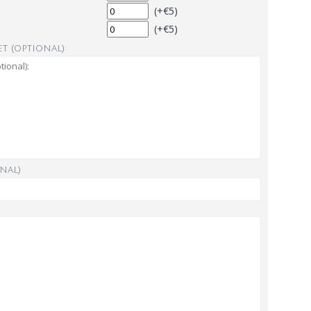
(+€5)
(+€5)
t (optional):
nal)