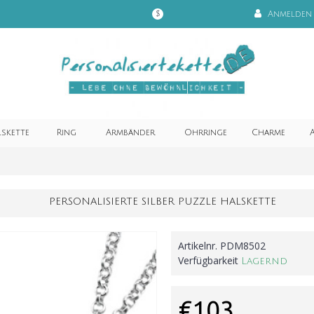
Anmelden
$
lskette
Ring
Armbänder
Ohrringe
Charme
A
PERSONALISIERTE SILBER PUZZLE HALSKETTE
Artikelnr.
PDM8502
Verfügbarkeit
Lagernd
€103