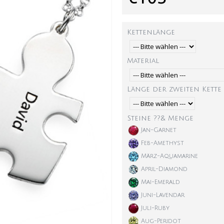
Kettenlänge
Material
Länge der zweiten Kette
Steine ??& Menge
Jan-Garnet
Feb-Amethyst
März-Aquamarine
April-Diamond
Mai-Emerald
Juni-Lavendar
Juli-Ruby
Aug-Peridot