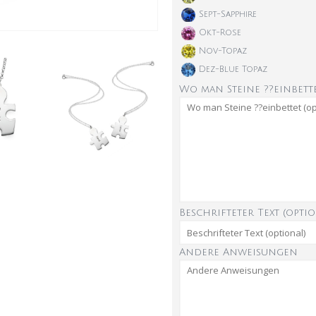
Sept-Sapphire
Okt-Rose
Nov-Topaz
Dez-Blue Topaz
Wo man Steine ??einbette
Beschrifteter Text (optio
Andere Anweisungen