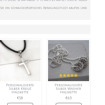
ette Dicke: 1,2 mm Maße: 17-19 mm x 25 mm Kettenstil: Silber
s Sie ein schmuckspezifisches Reinigungstuch kaufen und
Personalisierte
Personalisierte
Silber Kreuz
Silber Washer
Halskette
Halskette
€58
€63