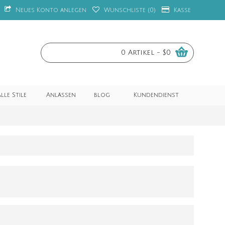
Neues Konto anlegen
Wunschliste (
0
)
Kasse
0 Artikel - $0
lle Stile
Anlässen
blog
Kundendienst