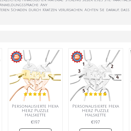
rzeichen) hinausgehen. Material: Sterling Silber 0,925 Stil: Paar Halsk
cm Anmeldungssprache: Any
weiteren Schaden durch Kratzen verursachen. Achten Sie darauf, das
Personalisierte Hexa
Personalisierte Hexa
Herz Puzzle
Herz Puzzle
Halskette
Halskette
€197
€197