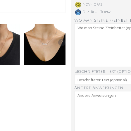
Nov-Topaz
Dez-Blue Topaz
Wo man Steine ??einbette
Beschrifteter Text (optio
Andere Anweisungen