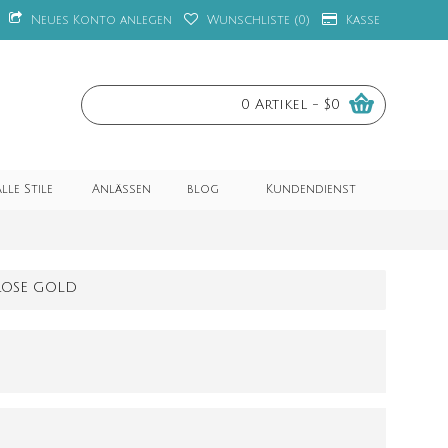
Neues Konto anlegen
Wunschliste (
0
)
Kasse
0 Artikel - $0
lle Stile
Anlässen
blog
Kundendienst
 ROSE GOLD