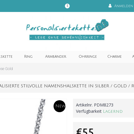
Anmelden
$
lskette
Ring
Armbänder
Ohrringe
Charme
A
ose Gold
LISIERTE STILVOLLE NAMENSHALSKETTE IN SILBER / GOLD /
Artikelnr.
PDM8273
New
Verfügbarkeit
Lagernd
€55