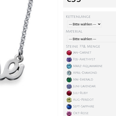
Kettenlänge
Material
Steine ??& Menge
Jan-Garnet
Feb-Amethyst
März-Aquamarine
April-Diamond
Mai-Emerald
Juni-Lavendar
Juli-Ruby
Aug-Peridot
Sept-Sapphire
Okt-Rose