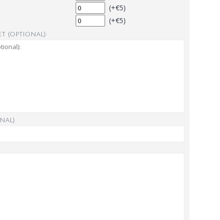
(+€5)
(+€5)
t (optional):
nal)