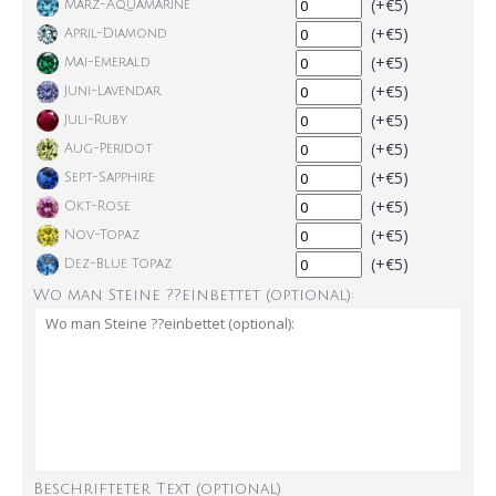
(+€5)
März-Aquamarine
(+€5)
April-Diamond
(+€5)
Mai-Emerald
(+€5)
Juni-Lavendar
(+€5)
Juli-Ruby
(+€5)
Aug-Peridot
(+€5)
Sept-Sapphire
(+€5)
Okt-Rose
(+€5)
Nov-Topaz
(+€5)
Dez-Blue Topaz
Wo man Steine ??einbettet (optional):
Beschrifteter Text (optional)