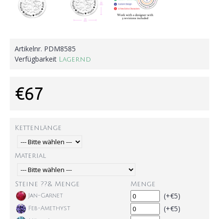
Artikelnr.
PDM8585
Verfügbarkeit
Lagernd
€67
Kettenlänge
Material
Steine ??& Menge
Menge
(+€5)
Jan-Garnet
(+€5)
Feb-Amethyst