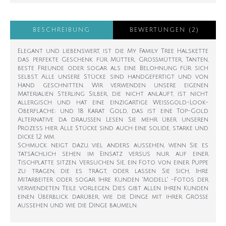
BESCHREIBUNG
BEWERTUNGEN (2)
Elegant und liebenswert, ist die My Family Tree Halskette
das perfekte Geschenk für Mütter, Großmütter, Tanten,
beste Freunde oder sogar als eine Belohnung für sich
selbst. Alle unsere Stücke sind handgefertigt und von
Hand geschnitten. Wir verwenden unsere eigenen
Materialien Sterling Silber, die nicht anläuft, ist nicht
allergisch und hat eine einzigartige Weißgold-Look-
Oberfläche; und 18 Karat Gold, das ist eine Top-Gold
Alternative da draußen Lesen Sie mehr über unseren
Prozess hier Alle Stücke sind auch eine solide, starke und
dicke 1,2 mm.
Schmuck neigt dazu, viel anders aussehen, wenn Sie es
tatsächlich sehen im Einsatz versus nur auf einer
Tischplatte sitzen. Versuchen Sie, ein Foto von einer Puppe
zu tragen, die es trägt, oder lassen Sie sich, Ihre
Mitarbeiter oder sogar Ihre Kunden "Modell" -Fotos der
verwendeten Teile vorlegen. Dies gibt allen Ihren Kunden
einen Überblick darüber, wie die Dinge mit ihrer Größe
aussehen und wie die Dinge baumeln.